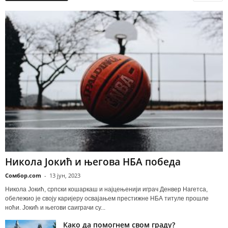
Никола Јокић и његова НБА победа
Сомбор.com
-
13 јун, 2023
Никола Јокић, српски кошаркаш и најцењенији играч Денвер Нагетса,
обележио је своју каријеру освајањем престижне НБА титуле прошле
ноћи. Јокић и његови саиграчи су...
Како да помогнем свом граду?