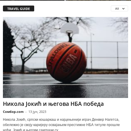
TRAVEL GUIDE
All
Никола Јокић и његова НБА победа
Сомбор.com
-
13 јун, 2023
Никола Јокић, српски кошаркаш и најцењенији играч Денвер Нагетса,
обележио је своју каријеру освајањем престижне НБА титуле прошле
ноћи. Јокић и његови саиграчи су...