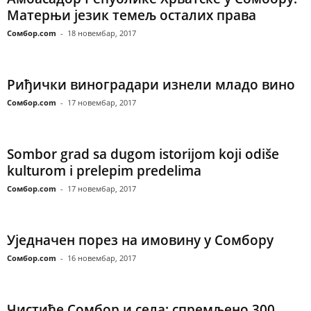
Матерњи језик темељ осталих права
Сомбор.com
-
18 новембар, 2017
Риђички виноградари изнели младо вино
Сомбор.com
-
17 новембар, 2017
Sombor grad sa dugom istorijom koji odiše
kulturom i prelepim predelima
Сомбор.com
-
17 новембар, 2017
Уједначен порез на имовину у Сомбору
Сомбор.com
-
16 новембар, 2017
Чистиће Сомбор и села; спремљено 300