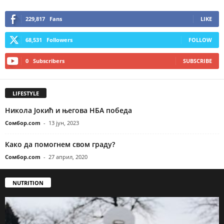
229,817
Fans
LIKE
68,531
Followers
FOLLOW
0
Subscribers
SUBSCRIBE
LIFESTYLE
Никола Јокић и његова НБА победа
Сомбор.com
-
13 јун, 2023
Како да помогнем свом граду?
Сомбор.com
-
27 април, 2020
NUTRITION