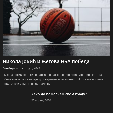
Никола Јокић и његова НБА победа
Сомбор.com
-
13 јун, 2023
Никола Јокић, српски кошаркаш и најцењенији играч Денвер Нагетса,
обележио је своју каријеру освајањем престижне НБА титуле прошле
ноћи. Јокић и његови саиграчи су...
Како да помогнем свом граду?
27 април, 2020