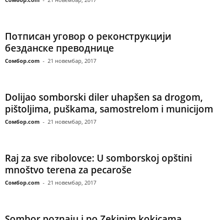
Потписан уговор о реконструкцији
безданске преводнице
Сомбор.com
-
21 новембар, 2017
Dolijao somborski diler uhapšen sa drogom,
pištoljima, puškama, samostrelom i municijom
Сомбор.com
-
21 новембар, 2017
Raj za sve ribolovce: U somborskoj opštini
mnoštvo terena za pecaroše
Сомбор.com
-
21 новембар, 2017
Sombor poznaju i po Zekinim kokicama