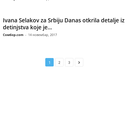
Ivana Selakov za Srbiju Danas otkrila detalje iz
detinjstva koje je...
Сомбор.com
-
14 новембар, 2017
1
2
3