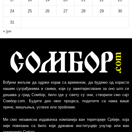
а
р
24
25
26
27
28
29
30
х
и
31
в
« јун
Вођени жељом да одржи корак са временом, да будемо од користи
нашим суграђанима и свима, који су заинтересовани за оно што се
дешава у град Сомбор, било где у свету су они, створили смо сајт
Сомбор.com. Будите део овог процеса, поделите са нама ваше
приче, мишљења, успехе или проблеме.
Ми смо независна издавачка компанија ван територије Србије, којa
није повезанa са било које државне институције унутар или ван
територије Србије.