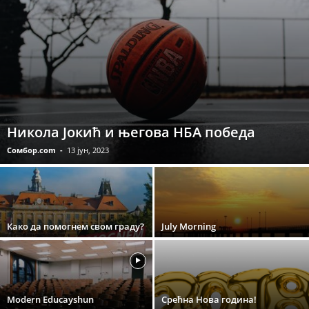
Никола Јокић и његова НБА победа
Сомбор.com
-
13 јун, 2023
Како да помогнем свом граду?
July Morning
Modern Educayshun
Срећна Нова година!