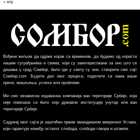
« апр
и
в
Вођени жељом да одржи корак са временом, да будемо од користи
нашим суграђанима и свима, који су заинтересовани за оно што се
дешава у град Сомбор, било где у свету су они, створили смо сајт
Сомбор.com. Будите део овог процеса, поделите са нама ваше
приче, мишљења, успехе или проблеме.
Ми смо независна издавачка компанија ван територије Србије, којa
није повезанa са било које државне институције унутар или ван
територије Србије.
Садржај овог сајта је заштићен првим амандманом америчког Устава,
који гарантује између осталог слобода, слободе говора и штампе.