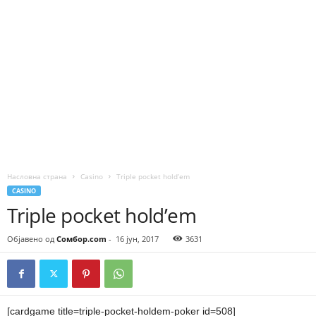
Насловна страна
Casino
Triple pocket hold’em
CASINO
Triple pocket hold’em
Објавено од
Сомбор.com
-
16 јун, 2017
3631
[cardgame title=triple-pocket-holdem-poker id=508]