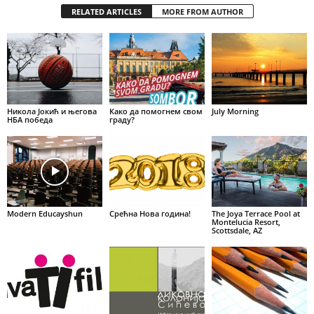
RELATED ARTICLES
MORE FROM AUTHOR
Никола Јокић и његова
Како да помогнем свом
July Morning
НБА победа
граду?
Modern Educayshun
Срећна Нова година!
The Joya Terrace Pool at
Montelucia Resort,
Scottsdale, AZ