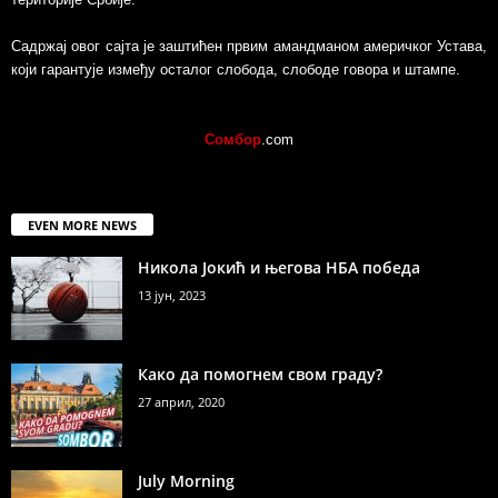
Садржај овог сајта је заштићен првим амандманом америчког Устава,
који гарантује између осталог слобода, слободе говора и штампе.
Сомбор
.com
EVEN MORE NEWS
Никола Јокић и његова НБА победа
13 јун, 2023
Како да помогнем свом граду?
27 април, 2020
July Morning