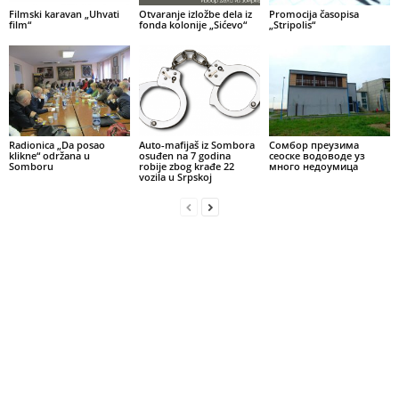
Filmski karavan „Uhvati
Otvaranje izložbe dela iz
Promocija časopisa
film“
fonda kolonije „Sićevo“
„Stripolis“
Radionica „Da posao
Auto-mafijaš iz Sombora
Сомбор преузима
klikne“ održana u
osuđen na 7 godina
сеоске водоводе уз
Somboru
robije zbog krađe 22
много недоумица
vozila u Srpskoj