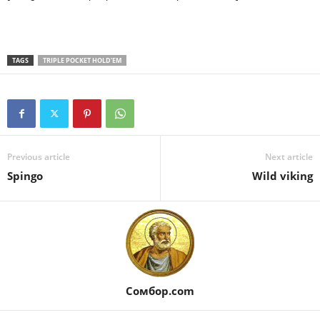
TAGS
TRIPLE POCKET HOLD’EM
Previous article
Next article
Spingo
Wild viking
Сомбор.com