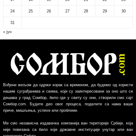
24
25
26
27
28
29
30
31
« јун
Вођени жељом да одржи корак са временом, да будемо од користи
нашим суграђанима и свима, који су заинтересовани за оно што се
дешава у град Сомбор, било где у свету су они, створили смо сајт
Сомбор.com. Будите део овог процеса, поделите са нама ваше
приче, мишљења, успехе или проблеме.
Ми смо независна издавачка компанија ван територије Србије, којa
није повезанa са било које државне институције унутар или ван
територије Србије.