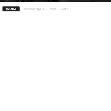
JАХАЊЕ
Насловна страна
Спорт
Jахање