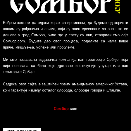
Вођени жељом да одржи корак са временом, да будемо од користи
нашим суграђанима и свима, који су заинтересовани за оно што се
дешава у град Сомбор, било где у свету су они, створили смо сајт
Сомбор.com. Будите део овог процеса, поделите са нама ваше
приче, мишљења, успехе или проблеме.
Ми смо независна издавачка компанија ван територије Србије, којa
није повезанa са било које државне институције унутар или ван
територије Србије.
Садржај овог сајта је заштићен првим амандманом америчког Устава,
који гарантује између осталог слобода, слободе говора и штампе.
Сомбор
.com