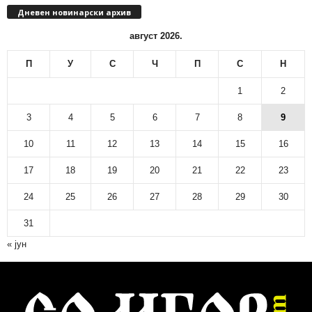
Дневен новинарски архив
н
н
август 2026.
о
в
П
У
С
Ч
П
С
Н
и
н
1
2
а
р
3
4
5
6
7
8
9
с
10
11
12
13
14
15
16
к
и
17
18
19
20
21
22
23
а
р
24
25
26
27
28
29
30
х
и
31
в
« јун