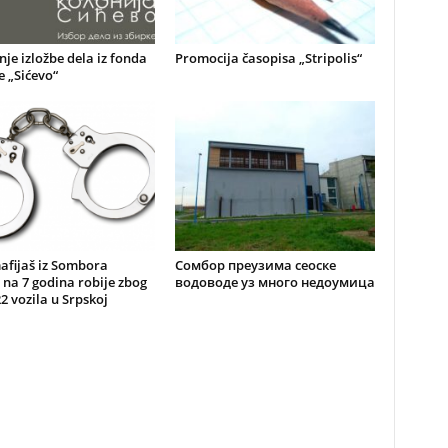
je izložbe dela iz fonda
Promocija časopisa „Stripolis“
e „Sićevo“
afijaš iz Sombora
Сомбор преузима сеоске
na 7 godina robije zbog
водоводе уз много недоумица
2 vozila u Srpskoj