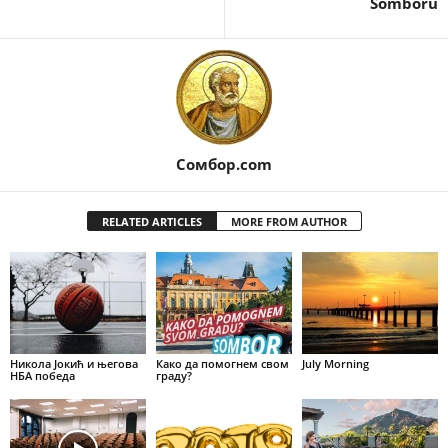
Somboru
Сомбор.com
RELATED ARTICLES
MORE FROM AUTHOR
Никола Јокић и његова
Како да помогнем свом
July Morning
НБА победа
граду?