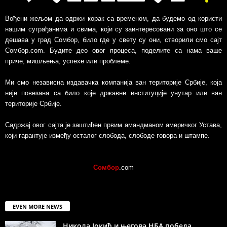
Вођени жељом да одржи корак са временом, да будемо од користи
нашим суграђанима и свима, који су заинтересовани за оно што се
дешава у град Сомбор, било где у свету су они, створили смо сајт
Сомбор.com. Будите део овог процеса, поделите са нама ваше
приче, мишљења, успехе или проблеме.
Ми смо независна издавачка компанија ван територије Србије, којa
није повезанa са било које државне институције унутар или ван
територије Србије.
Садржај овог сајта је заштићен првим амандманом америчког Устава,
који гарантује између осталог слобода, слободе говора и штампе.
Сомбор
.com
EVEN MORE NEWS
Никола Јокић и његова НБА победа