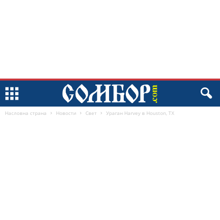
Насловна страна
Новости
Свет
Ураган Harvey в Houston, TX