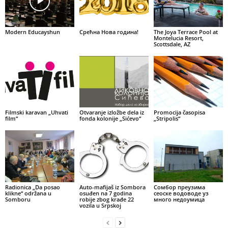
Modern Educayshun
Срећна Нова година!
The Joya Terrace Pool at
Montelucia Resort,
Scottsdale, AZ
Filmski karavan „Uhvati
Otvaranje izložbe dela iz
Promocija časopisa
film“
fonda kolonije „Sićevo“
„Stripolis“
Radionica „Da posao
Auto-mafijaš iz Sombora
Сомбор преузима
klikne“ održana u
osuđen na 7 godina
сеоске водоводе уз
Somboru
robije zbog krađe 22
много недоумица
vozila u Srpskoj