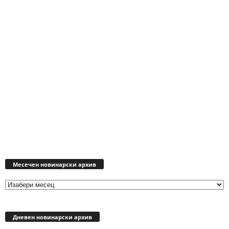
Месечен
новинарски
Месечен новинарски архив
архив
Дневен новинарски архив