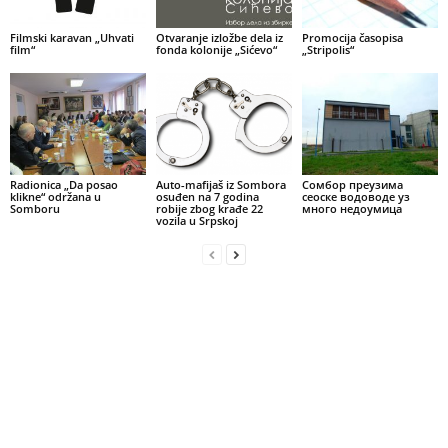
Filmski karavan „Uhvati
Otvaranje izložbe dela iz
Promocija časopisa
film“
fonda kolonije „Sićevo“
„Stripolis“
Radionica „Da posao
Auto-mafijaš iz Sombora
Сомбор преузима
klikne“ održana u
osuđen na 7 godina
сеоске водоводе уз
Somboru
robije zbog krađe 22
много недоумица
vozila u Srpskoj