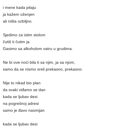
i mene kada pitaju
ja kažem oženjen
ali ništa ozbiljno.
Sjedimo za istim stolom
čutiš ti čutim ja.
Gasimo sa alkoholom vatru u grudima.
Ne bi ove noći bila ti sa njim, ja sa njom,
samo da se nismo sreli prekasno, prekasno.
Nije to nikad bio plan
da svaki viđamo se dan
kada se ljubav desi
na pogrešnoj adresi
samo je đavo nasmijan
kada se ljubav desi