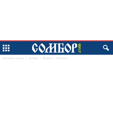
Насловна страна
Забава
Музика
Prekasno