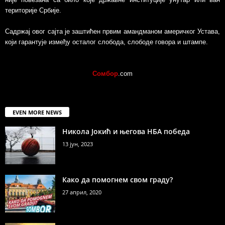
територије Србије.
Садржај овог сајта је заштићен првим амандманом америчког Устава,
који гарантује између осталог слобода, слободе говора и штампе.
Сомбор
.com
EVEN MORE NEWS
Никола Јокић и његова НБА победа
13 јун, 2023
Како да помогнем свом граду?
27 април, 2020