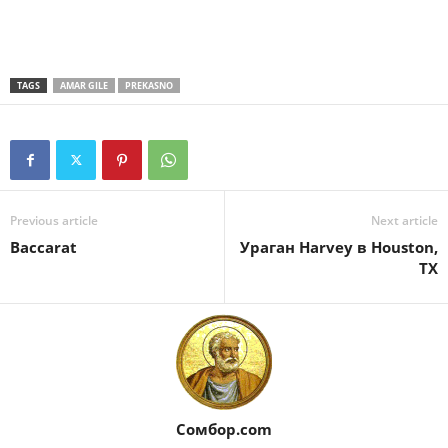
TAGS
AMAR GILE
PREKASNO
Previous article
Next article
Baccarat
Ураган Harvey в Houston,
TX
Сомбор.com