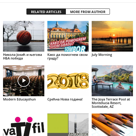
RELATED ARTICLES
MORE FROM AUTHOR
Никола Јокић и његова
Како да помогнем свом
July Morning
НБА победа
граду?
Modern Educayshun
Срећна Нова година!
The Joya Terrace Pool at
Montelucia Resort,
Scottsdale, AZ