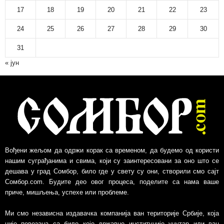
17
18
19
20
21
22
23
24
25
26
27
28
29
30
31
« јун
Вођени жељом да одржи корак са временом, да будемо од користи
нашим суграђанима и свима, који су заинтересовани за оно што се
дешава у град Сомбор, било где у свету су они, створили смо сајт
Сомбор.com. Будите део овог процеса, поделите са нама ваше
приче, мишљења, успехе или проблеме.
Ми смо независна издавачка компанија ван територије Србије, којa
није повезанa са било које државне институције унутар или ван