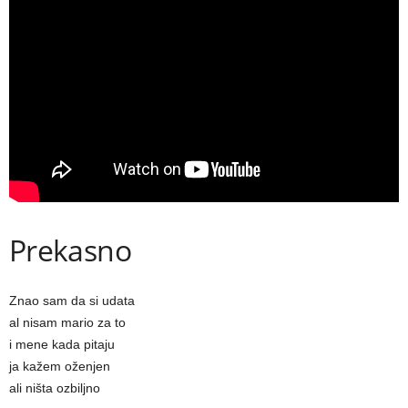
Prekasno
Znao sam da si udata
al nisam mario za to
i mene kada pitaju
ja kažem oženjen
ali ništa ozbiljno