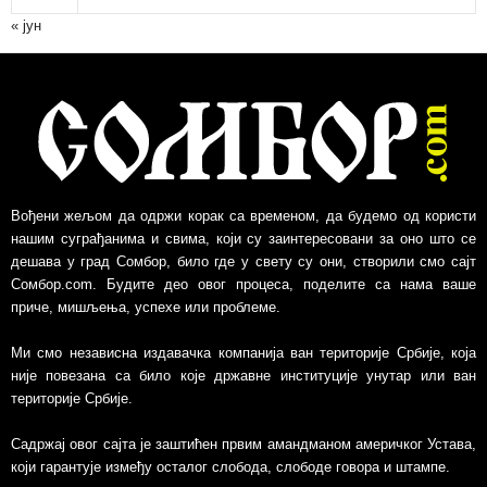
в
« јун
Вођени жељом да одржи корак са временом, да будемо од користи
нашим суграђанима и свима, који су заинтересовани за оно што се
дешава у град Сомбор, било где у свету су они, створили смо сајт
Сомбор.com. Будите део овог процеса, поделите са нама ваше
приче, мишљења, успехе или проблеме.
Ми смо независна издавачка компанија ван територије Србије, којa
није повезанa са било које државне институције унутар или ван
територије Србије.
Садржај овог сајта је заштићен првим амандманом америчког Устава,
који гарантује између осталог слобода, слободе говора и штампе.