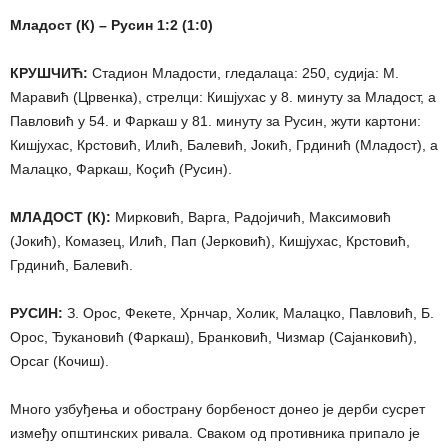
Младост (К) – Русин 1:2 (1:0)
КРУШЧИЋ:
Стадион Младости, гледалаца: 250, судија: М.
Маравић (Црвенка), стрелци: Кишјухас у 8. минуту за Младост, а
Павловић у 54. и Фаркаш у 81. минуту за Русин, жути картони:
Кишјухас, Крстовић, Илић, Балевић, Јокић, Грдинић (Младост), а
Малацко, Фаркаш, Коçић (Русин).
МЛАДОСТ (К):
Мирковић, Варга, Радојичић, Максимовић
(Јокић), Комазец, Илић, Пап (Јерковић), Кишјухас, Крстовић,
Грдинић, Балевић.
РУСИН:
З. Орос, Фекете, Хрнчар, Холик, Малацко, Павловић, Б.
Орос, Ђукановић (Фаркаш), Бранковић, Чизмар (Сајанковић),
Орсаг (Кочиш).
Много узбуђења и обострану борбеност донео је дерби сусрет
између општинских ривала. Сваком од противника припало је