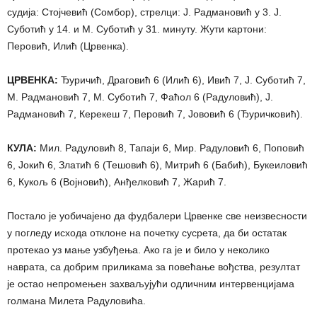
судија: Стојчевић (Сомбор), стрелци: Ј. Радмановић у 3. Ј.
Суботић у 14. и М. Суботић у 31. минуту. Жути картони:
Перовић, Илић (Црвенка).
ЦРВЕНКА:
Ђуричић, Драговић 6 (Илић 6), Ивић 7, Ј. Суботић 7,
М. Радмановић 7, М. Суботић 7, Фаћол 6 (Радуловић), Ј.
Радмановић 7, Керекеш 7, Перовић 7, Јововић 6 (Ђуричковић).
КУЛА:
Мил. Радуловић 8, Тапаји 6, Мир. Радуловић 6, Поповић
6, Јокић 6, Златић 6 (Тешовић 6), Митрић 6 (Бабић), Букеиловић
6, Кукољ 6 (Војновић), Анђелковић 7, Жарић 7.
Постало је уобичајено да фудбалери Црвенке све неизвесности
у погледу исхода отклоне на почетку сусрета, да би остатак
протекао уз мање узбуђења. Ако га је и било у неколико
наврата, са добрим приликама за повећање вођства, резултат
је остао непромењен захваљујући одличним интервенцијама
голмана Милета Радуловића.