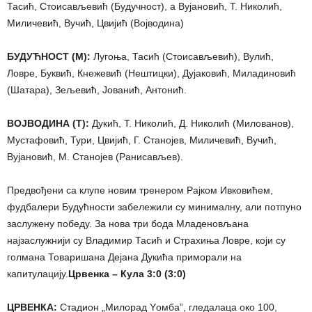
Тасић, Стоисављевић (Будучност), а Вујановић, Т. Николић,
Миличевић, Вучић, Цвијић (Војводина)
БУДУЋНОСТ (М):
Лугоња, Тасић (Стоисављевић), Вулић,
Ловре, Буквић, Кнежевић (Нештицки), Дујаковић, Миладиновић
(Шатара), Зељевић, Јованић, Антонић.
ВОЈВОДИНА (Т):
Дукић, Т. Николић, Д. Николић (Милованов),
Мустафовић, Тури, Цвијић, Г. Станојев, Миличевић, Вучић,
Вујановић, М. Станојев (Ранисављев).
Предвођени са клупе новим тренером Рајком Ивковићем,
фудбалери Будућности забележили су минималну, али потпуно
заслужену победу. За нова три бода Младеновљана
најзаслужнији су Владимир Тасић и Страхиња Ловре, који су
голмана Товаришана Дејана Дукића приморали на
капитулацију.
Црвенка – Кула 3:0 (3:0)
ЦРВЕНКА:
Стадион „Милорад Yомба”, гледалаца око 100,