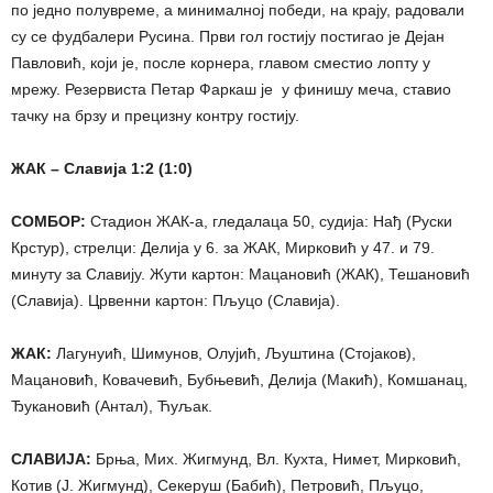
по једно полувреме, а минималној победи, на крају, радовали
су се фудбалери Русина. Први гол гостију постигао је Дејан
Павловић, који је, после корнера, главом сместио лопту у
мрежу. Резервиста Петар Фаркаш је у финишу меча, ставио
тачку на брзу и прецизну контру гостију.
ЖАК – Славија 1:2 (1:0)
СОМБОР:
Стадион ЖАК-а, гледалаца 50, судија: Нађ (Руски
Крстур), стрелци: Делија у 6. за ЖАК, Мирковић у 47. и 79.
минуту за Славију. Жути картон: Мацановић (ЖАК), Тешановић
(Славија). Црвенни картон: Пљуцо (Славија).
ЖАК:
Лагунyић, Шимунов, Олујић, Љуштина (Стојаков),
Мацановић, Ковачевић, Бубњевић, Делија (Макић), Комшанац,
Ђукановић (Антал), Ћуљак.
СЛАВИЈА:
Брња, Мих. Жигмунд, Вл. Кухта, Нимет, Мирковић,
Котив (Ј. Жигмунд), Секеруш (Бабић), Петровић, Пљуцо,