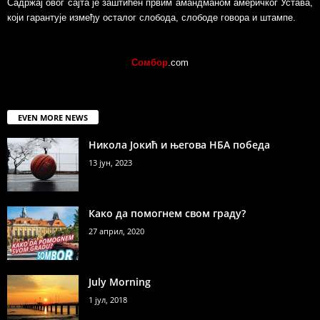
Садржај овог сајта је заштићен првим амандманом америчког Устава,
који гарантује између осталог слобода, слободе говора и штампе.
Сомбор
.com
EVEN MORE NEWS
Никола Јокић и његова НБА победа
13 јун, 2023
Како да помогнем свом граду?
27 април, 2020
July Morning
1 јул, 2018