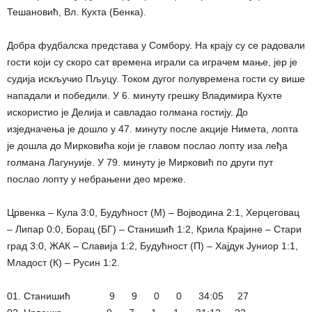
Тешановић, Вл. Кухта (Бенка).
Добра фудбалска представа у Сомбору. На крају су се радовали
гости који су скоро сат времена играли са играчем мање, јер је
судија искључио Пљуцу. Током дугог полувремена гости су више
нападали и победили. У 6. минуту грешку Владимира Кухте
искористио је Делија и савладао голмана гостију. До
изједначења је дошло у 47. минуту после акције Нимета, лопта
је дошла до Мирковића који је главом послао лопту иза леђа
голмана Лагунyије. У 79. минуту је Мирковић по други пут
послао лопту у небрањени део мреже.
Црвенка – Кула 3:0, Будућност (М) – Војводина 2:1, Херцеговац
– Липар 0:0, Борац (БГ) – Станишић 1:2, Крила Крајине – Стари
град 3:0, ЖАК – Славија 1:2, Будућност (П) – Хајдук Јуниор 1:1,
Младост (К) – Русин 1:2.
01. Станишић 9 9 0 0 34:05 27