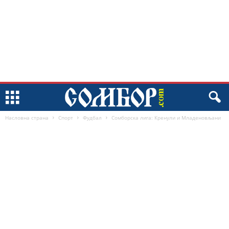
Насловна страна
Спорт
Фудбал
Сомборска лига: Кренули и Младеновљани