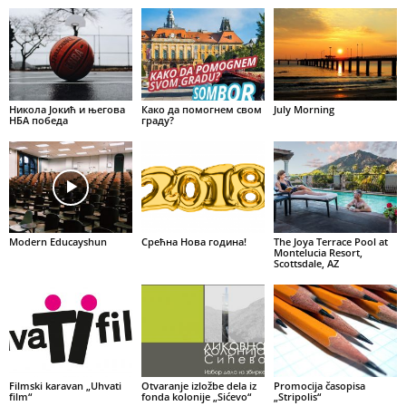
Никола Јокић и његова
Како да помогнем свом
July Morning
НБА победа
граду?
Modern Educayshun
Срећна Нова година!
The Joya Terrace Pool at
Montelucia Resort,
Scottsdale, AZ
Filmski karavan „Uhvati
Otvaranje izložbe dela iz
Promocija časopisa
film“
fonda kolonije „Sićevo“
„Stripolis“