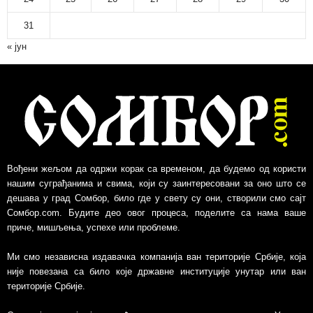
31
« јун
Вођени жељом да одржи корак са временом, да будемо од користи
нашим суграђанима и свима, који су заинтересовани за оно што се
дешава у град Сомбор, било где у свету су они, створили смо сајт
Сомбор.com. Будите део овог процеса, поделите са нама ваше
приче, мишљења, успехе или проблеме.
Ми смо независна издавачка компанија ван територије Србије, којa
није повезанa са било које државне институције унутар или ван
територије Србије.