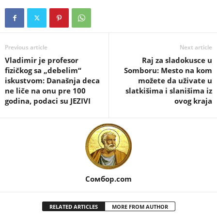
Previous article
Next article
Vladimir je profesor
Raj za sladokusce u
fizičkog sa „debelim“
Somboru: Mesto na kom
iskustvom: Današnja deca
možete da uživate u
ne liče na onu pre 100
slatkišima i slanišima iz
godina, podaci su JEZIVI
ovog kraja
Сомбор.com
RELATED ARTICLES
MORE FROM AUTHOR