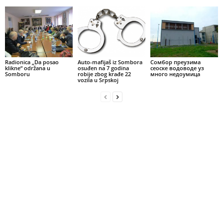
Radionica „Da posao
Auto-mafijaš iz Sombora
Сомбор преузима
klikne“ održana u
osuđen na 7 godina
сеоске водоводе уз
Somboru
robije zbog krađe 22
много недоумица
vozila u Srpskoj