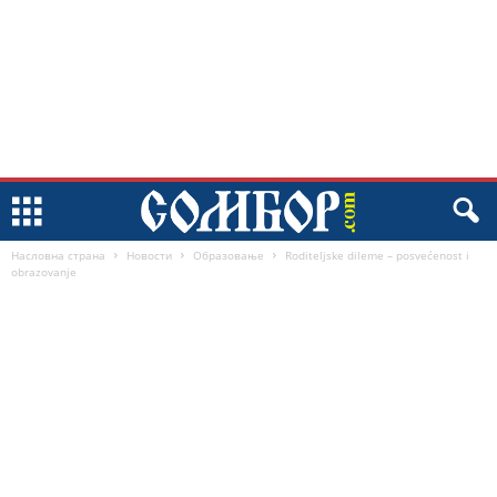
Насловна страна
Новости
Образовање
Roditeljske dileme – posvećenost i
obrazovanje