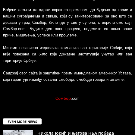
Вођени жељом да одржи корак са временом, да будемо од користи
нашим суграђанима и свима, који су заинтересовани за оно што се
дешава у град Сомбор, било где у свету су они, створили смо сајт
Сомбор.com. Будите део овог процеса, поделите са нама ваше
приче, мишљења, успехе или проблеме.
Ми смо независна издавачка компанија ван територије Србије, којa
није повезанa са било које државне институције унутар или ван
територије Србије.
Садржај овог сајта је заштићен првим амандманом америчког Устава,
који гарантује између осталог слобода, слободе говора и штампе.
Сомбор
.com
EVEN MORE NEWS
Никола Јокић и његова НБА победа