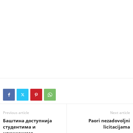
Previous article
Next article
Баштина доступнија
Paori nezadovoljni
студентима и
licitacijama
научницима