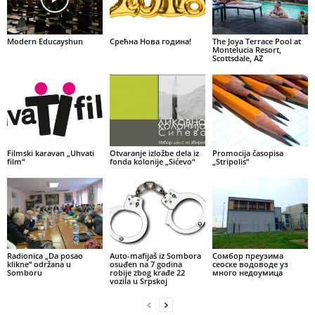
Modern Educayshun
Срећна Нова година!
The Joya Terrace Pool at
Montelucia Resort,
Scottsdale, AZ
Filmski karavan „Uhvati
Otvaranje izložbe dela iz
Promocija časopisa
film“
fonda kolonije „Sićevo“
„Stripolis“
Radionica „Da posao
Auto-mafijaš iz Sombora
Сомбор преузима
klikne“ održana u
osuđen na 7 godina
сеоске водоводе уз
Somboru
robije zbog krađe 22
много недоумица
vozila u Srpskoj