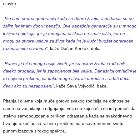
stavke.
„Bio sam sretna generacija kada se dobro živelo, a ni danas se ne
žalim jer imam dobru penziju. Ove današnje generacije su u mnogo
lošijem položaju, jer je mnogima ni škola ne znači ništa, jer ne
mogu da stvore uslove za život kada im je kućni budžet opterećen
raznoraznim stvarima“
, kaže Dušan Kerkez, deka.
„Ranije je bilo mnogo bolje živeti, jer su uslovi života i rada bili
daleko drugačiji, jer je zapsolenost bila velika. Današnjoj omladini je
to najveći problem, jer kako mogu stvarati porodicu i rađati decu
decu ako su nezaposleni“
, kaže Sava Vojvodić, baka.
Pitanja i dileme koja muče gotovo svakog roditelja ne odnose se
samo na vaspitanje i odgajanje, već i na koji način će im pomoći da
steknu samopouzdanje prilikom odrastanja kada se svakodnevno
hvataju u koštac sa raznim problemima u savremenom svetu
punom izazova širokog spektra.