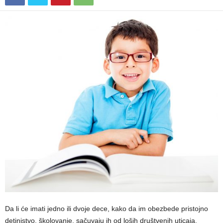
Da li će imati jedno ili dvoje dece, kako da im obezbede pristojno
detinjstvo, školovanje, sačuvaju ih od loših društvenih uticaja,