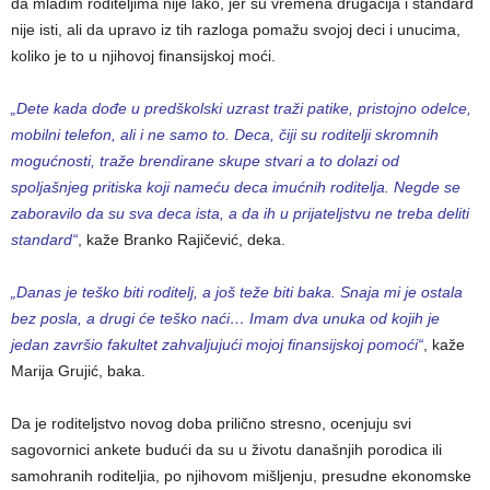
da mlađim roditeljima nije lako, jer su vremena drugačija i standard
nije isti, ali da upravo iz tih razloga pomažu svojoj deci i unucima,
koliko je to u njihovoj finansijskoj moći.
„Dete kada dođe u predškolski uzrast traži patike, pristojno odelce,
mobilni telefon, ali i ne samo to. Deca, čiji su roditelji skromnih
mogućnosti, traže brendirane skupe stvari a to dolazi od
spoljašnjeg pritiska koji nameću deca imućnih roditelja. Negde se
zaboravilo da su sva deca ista, a da ih u prijateljstvu ne treba deliti
standard“
, kaže Branko Rajičević, deka.
„Danas je teško biti roditelj, a još teže biti baka. Snaja mi je ostala
bez posla, a drugi će teško naći… Imam dva unuka od kojih je
jedan završio fakultet zahvaljujući mojoj finansijskoj pomoći“
, kaže
Marija Grujić, baka.
Da je roditeljstvo novog doba prilično stresno, ocenjuju svi
sagovornici ankete budući da su u životu današnjih porodica ili
samohranih roditeljia, po njihovom mišljenju, presudne ekonomske