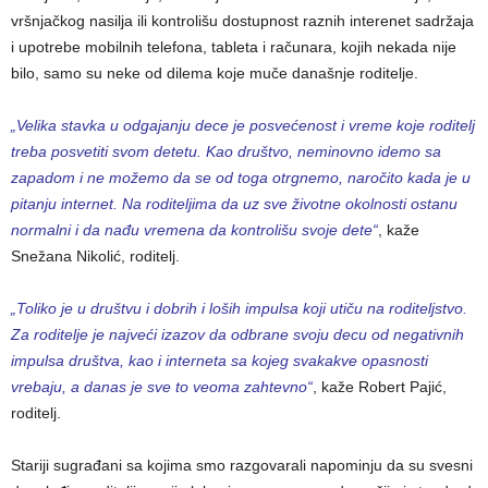
vršnjačkog nasilja ili kontrolišu dostupnost raznih interenet sadržaja
i upotrebe mobilnih telefona, tableta i računara, kojih nekada nije
bilo, samo su neke od dilema koje muče današnje roditelje.
„Velika stavka u odgajanju dece je posvećenost i vreme koje roditelj
treba posvetiti svom detetu. Kao društvo, neminovno idemo sa
zapadom i ne možemo da se od toga otrgnemo, naročito kada je u
pitanju internet. Na roditeljima da uz sve životne okolnosti ostanu
normalni i da nađu vremena da kontrolišu svoje dete“
, kaže
Snežana Nikolić, roditelj.
„Toliko je u društvu i dobrih i loših impulsa koji utiču na roditeljstvo.
Za roditelje je najveći izazov da odbrane svoju decu od negativnih
impulsa društva, kao i interneta sa kojeg svakakve opasnosti
vrebaju, a danas je sve to veoma zahtevno“
, kaže Robert Pajić,
roditelj.
Stariji sugrađani sa kojima smo razgovarali napominju da su svesni