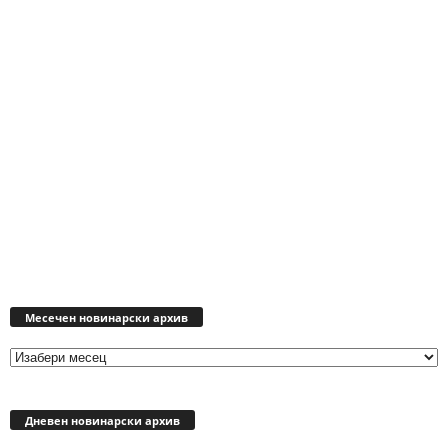
Месечен
новинарски
Месечен новинарски архив
архив
Дневен новинарски архив