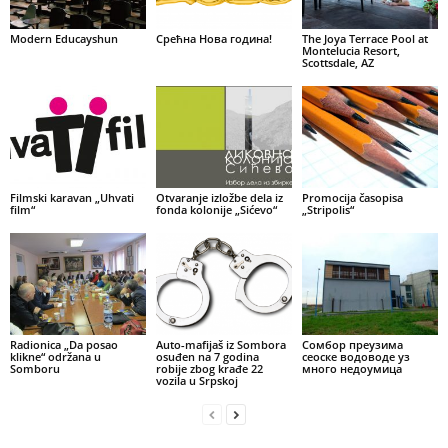
Modern Educayshun
Срећна Нова година!
The Joya Terrace Pool at
Montelucia Resort,
Scottsdale, AZ
Filmski karavan „Uhvati
Otvaranje izložbe dela iz
Promocija časopisa
film“
fonda kolonije „Sićevo“
„Stripolis“
Radionica „Da posao
Auto-mafijaš iz Sombora
Сомбор преузима
klikne“ održana u
osuđen na 7 godina
сеоске водоводе уз
Somboru
robije zbog krađe 22
много недоумица
vozila u Srpskoj