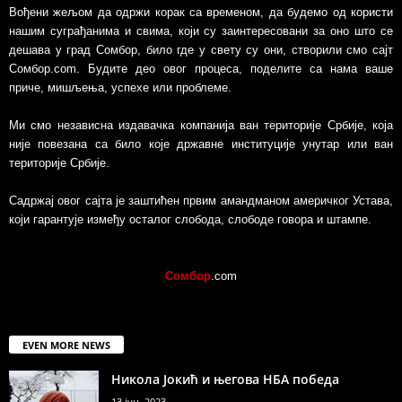
Вођени жељом да одржи корак са временом, да будемо од користи
нашим суграђанима и свима, који су заинтересовани за оно што се
дешава у град Сомбор, било где у свету су они, створили смо сајт
Сомбор.com. Будите део овог процеса, поделите са нама ваше
приче, мишљења, успехе или проблеме.
Ми смо независна издавачка компанија ван територије Србије, којa
није повезанa са било које државне институције унутар или ван
територије Србије.
Садржај овог сајта је заштићен првим амандманом америчког Устава,
који гарантује између осталог слобода, слободе говора и штампе.
Сомбор
.com
EVEN MORE NEWS
Никола Јокић и његова НБА победа
13 јун, 2023