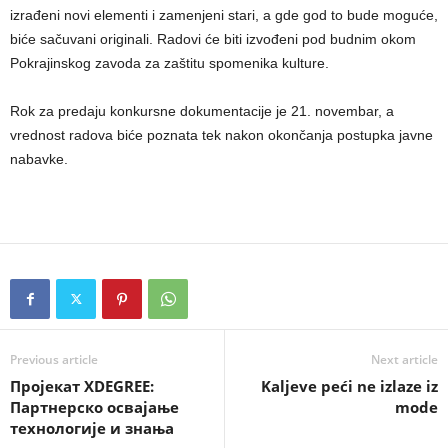
izrađeni novi elementi i zamenjeni stari, a gde god to bude moguće,
biće sačuvani originali. Radovi će biti izvođeni pod budnim okom
Pokrajinskog zavoda za zaštitu spomenika kulture.
Rok za predaju konkursne dokumentacije je 21. novembar, a
vrednost radova biće poznata tek nakon okončanja postupka javne
nabavke.
Previous article
Next article
Пројекат XDEGREE:
Kaljeve peći ne izlaze iz
Партнерско освајање
mode
технологије и знања