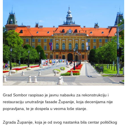
Grad Sombor raspisao je javnu nabavku za rekonstrukciju i
restauraciju unutrašnje fasade Županije, koja decenijama nije
popravljana, te je dospela u veoma loše stanje.
Zgrada Županije, koja je od svog nastanka bila centar političkog