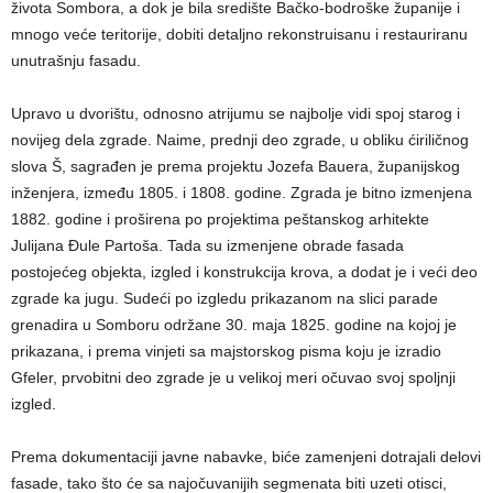
života Sombora, a dok je bila središte Bačko-bodroške županije i
mnogo veće teritorije, dobiti detaljno rekonstruisanu i restauriranu
unutrašnju fasadu.
Upravo u dvorištu, odnosno atrijumu se najbolje vidi spoj starog i
novijeg dela zgrade. Naime, prednji deo zgrade, u obliku ćiriličnog
slova Š, sagrađen je prema projektu Jozefa Bauera, županijskog
inženjera, između 1805. i 1808. godine. Zgrada je bitno izmenjena
1882. godine i proširena po projektima peštanskog arhitekte
Julijana Ðule Partoša. Tada su izmenjene obrade fasada
postojećeg objekta, izgled i konstrukcija krova, a dodat je i veći deo
zgrade ka jugu. Sudeći po izgledu prikazanom na slici parade
grenadira u Somboru održane 30. maja 1825. godine na kojoj je
prikazana, i prema vinjeti sa majstorskog pisma koju je izradio
Gfeler, prvobitni deo zgrade je u velikoj meri očuvao svoj spoljnji
izgled.
Prema dokumentaciji javne nabavke, biće zamenjeni dotrajali delovi
fasade, tako što će sa najočuvanijih segmenata biti uzeti otisci,