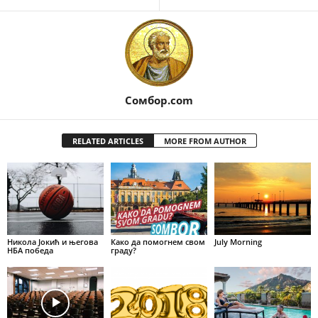
Сомбор.com
RELATED ARTICLES
MORE FROM AUTHOR
Никола Јокић и његова
Како да помогнем свом
July Morning
НБА победа
граду?