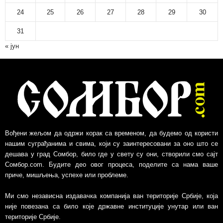
24
25
26
27
28
29
30
31
« јун
Вођени жељом да одржи корак са временом, да будемо од користи
нашим суграђанима и свима, који су заинтересовани за оно што се
дешава у град Сомбор, било где у свету су они, створили смо сајт
Сомбор.com. Будите део овог процеса, поделите са нама ваше
приче, мишљења, успехе или проблеме.
Ми смо независна издавачка компанија ван територије Србије, којa
није повезанa са било које државне институције унутар или ван
територије Србије.