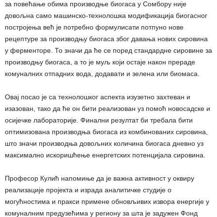
за повећање обима производње биогаса у Сомбору није
довољна само машинско-технолошка модификација биогасног
постројења већ је потребно формулисати потпуно нове
рецептуре за производњу биогаса због давања нових сировина
у ферменторе. То значи да ће се поред стандардне сировине за
производњу биогаса, а то је муљ који остаје након прераде
комуналних отпадних вода, додавати и зелена или биомаса.
Овај посао је са технолошког аспекта изузетно захтеван и
изазован, тако да ће он бити реализован уз помоћ новосадске и
осијечке лабораторије. Финални резултат би требала бити
оптимизована производња биогаса из комбинованих сировина,
што значи производња довољних количина биогаса дневно уз
максимално искоришћење енергетских потенцијала сировина.
Професор Кулић напомиње да је важна активност у оквиру
реализације пројекта и израда аналитичке студије о
могућностима и пракси примене обновљивих извора енергије у
комуналним предузећима у региону за шта је задужен Фонд