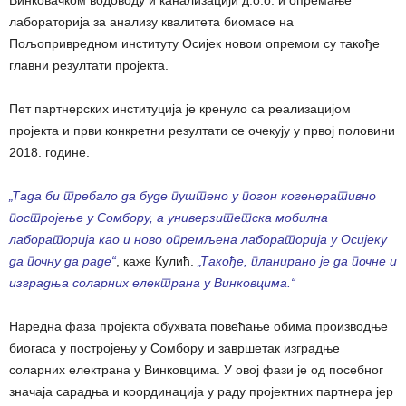
Винковачком водоводу и канализацији д.о.о. и опремање
лабораторија за анализу квалитета биомасе на
Пољопривредном институту Осијек новом опремом су такође
главни резултати пројекта.
Пет партнерских институција је кренуло са реализацијом
пројекта и први конкретни резултати се очекују у првој половини
2018. године.
„Тада би требало да буде пуштено у погон когенеративно
постројење у Сомбору, а универзитетска мобилна
лабораторија као и ново опремљена лабораторија у Осијеку
да почну да раде“
, каже Кулић.
„Такође, планирано је да почне и
изградња соларних електрана у Винковцима.“
Наредна фаза пројекта обухвата повећање обима производње
биогаса у постројењу у Сомбору и завршетак изградње
соларних електрана у Винковцима. У овој фази је од посебног
значаја сарадња и координација у раду пројектних партнера јер