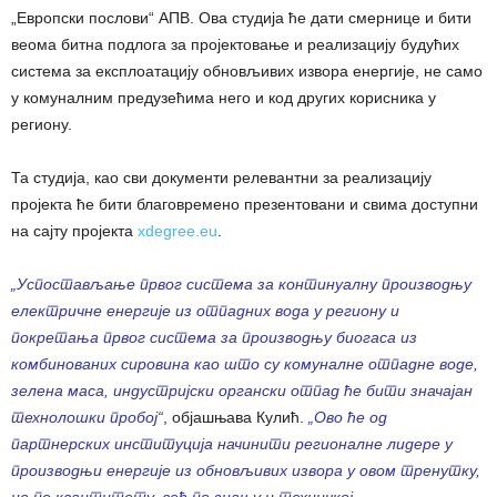
„Европски послови“ АПВ. Ова студија ће дати смернице и бити
веома битна подлога за пројектовање и реализацију будућих
система за експлоатацију обновљивих извора енергије, не само
у комуналним предузећима него и код других корисника у
региону.
Та студија, као сви документи релевантни за реализацију
пројекта ће бити благовремено презентовани и свима доступни
на сајту пројекта
xdegree.eu
.
„Успостављање првог система за континуалну производњу
електричне енергије из отпадних вода у региону и
покретања првог система за производњу биогаса из
комбинованих сировина као што су комуналне отпадне воде,
зелена маса, индустријски органски отпад ће бити значајан
технолошки пробој“
, објашњава Кулић.
„Ово ће од
партнерских институција начинити регионалне лидере у
производњи енергије из обновљивих извора у овом тренутку,