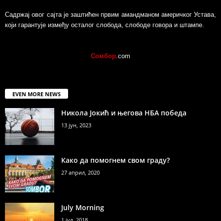
Садржај овог сајта је заштићен првим амандманом америчког Устава,
који гарантује између осталог слобода, слободе говора и штампе.
Сомбор
.com
EVEN MORE NEWS
Никола Јокић и његова НБА победа
13 јун, 2023
Како да помогнем свом граду?
27 април, 2020
July Morning
1 јул, 2018