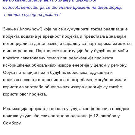
не по квантитету, већ по знању и техничкој
оспособљености да се то знање примени на територији
неколико суседних држава.“
Знање („know-how“) које ће се акумулирати током реализације
пројекта додатна је вредност пројекта и представља значајан
потенцијали за даљи развој и сарадњу са партнерима из земље
и иностранства. Партнерске институције ће у будућности моћи
пружати саветодавну помоћ при реализацији пројеката
искоришћења обновљивих извора енергије у целом у региону.
Обука потенцијалних и будућих корисника, едукација и
подизање свести становништва о потребама, могућностима и
користима употребе обновљивих извора енергије су такође
користи овог пројекта.
Реализација пројекта је почела у јулу, а конференција поводом
почетка уз учешће свих партнера одржана је 12. октобра у
Сомбору.