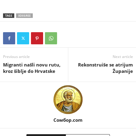
TAGS
XDEGREE
Previous article
Next article
Migranti našli novu rutu,
Rekonstruiše se atrijum
kroz šiblje do Hrvatske
Županije
Сомбор.com