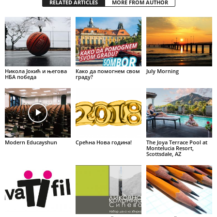
RELATED ARTICLES
MORE FROM AUTHOR
Никола Јокић и његова
Како да помогнем свом
July Morning
НБА победа
граду?
Modern Educayshun
Срећна Нова година!
The Joya Terrace Pool at
Montelucia Resort,
Scottsdale, AZ