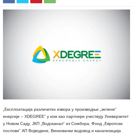
„Експлоатација различитих извора у производњи „зелене“
енергије – XDEGREE“ у ком као партнери учествују Универзитет
у Новом Саду, ЈКП „Водоканал“ из Сомбора, Фонд „Европски
послови“ АП Војводине, Винковачки водовод и канализација