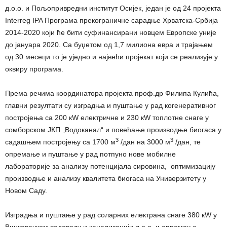
д.о.о. и Пољопривредни институт Осијек, један је од 24 пројекта
Interreg IPA Програма прекограничне сарадње Хрватска-Србија
2014-2020 који ће бити суфинансирани новцем Европске уније
до јануара 2020. Са буџетом од 1,7 милиона евра и трајањем
од 30 месеци то је уједно и највећи пројекат који се реализује у
оквиру програма.
Према речима координатора пројекта проф.др Филипа Кулића,
главни резултати су изградња и пуштање у рад когенеративног
постројења са 200 кW електричне и 230 кW топлотне снаге у
сомборском ЈКП „Водоканал“ и повећање производње биогаса у
3
3
садашњем постројењу са 1700 м
/дан на 3000 м
/дан, те
опремање и пуштање у рад потпуно нове мобилне
лабораторије за анализу потенцијала сировина, оптимизацију
производње и анализу квалитета биогаса на Универзитету у
Новом Саду.
Изградња и пуштање у рад соларних електрана снаге 380 кW у