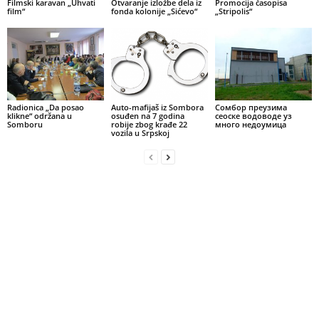
Filmski karavan „Uhvati
Otvaranje izložbe dela iz
Promocija časopisa
film“
fonda kolonije „Sićevo“
„Stripolis“
Radionica „Da posao
Auto-mafijaš iz Sombora
Сомбор преузима
klikne“ održana u
osuđen na 7 godina
сеоске водоводе уз
Somboru
robije zbog krađe 22
много недоумица
vozila u Srpskoj