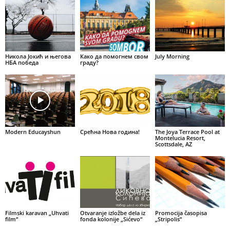
Никола Јокић и његова
Како да помогнем свом
July Morning
НБА победа
граду?
Modern Educayshun
Срећна Нова година!
The Joya Terrace Pool at
Montelucia Resort,
Scottsdale, AZ
Filmski karavan „Uhvati
Otvaranje izložbe dela iz
Promocija časopisa
film“
fonda kolonije „Sićevo“
„Stripolis“