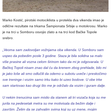
Marko Kostić, pirotski motociklista u protekla dva vikenda imao je
odlične rezultate na trkama Šampionata Srbije u motokrosu. Marko
je na trci u Somboru osvojio zlato a na trci kod Bačke Topole
srebro.
„Veoma sam zadovoljan vožnjama oba vikenda. U Somboru sam
uspeo da pobedim posle 3 godine. Staza je bila solidna sa malo
više prasine ali vozna celom širinom tako da mi je odgovarala. U
Bačkoj Topoli nisam znao dal ću da krenem zbog prehlade, bilo mi
je jako loše ali smo odlučili da odemo u subotu uveče i preskočimo
sve treninge i vozim samo trku kako bi uzeo bodove. U obe trke
sam startovao kao drugi što me je održalo da vozim i guram dalje.
U nekim trenucima sam mislio da stanem ali tri vozača koja su me
jurila na pedesetak metra su me motivisala da bežim dalje i
završim. Želim da se zahvalim svima koji su uz mene, mojim