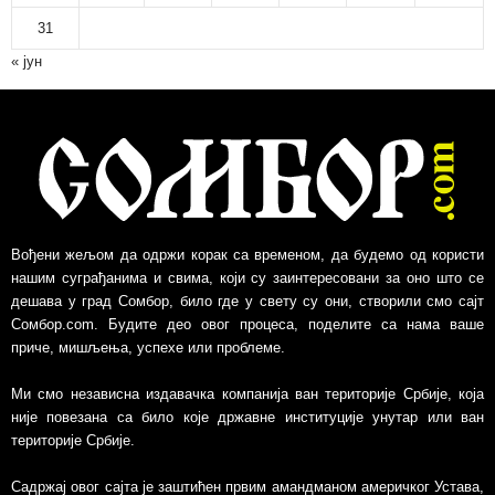
31
« јун
Вођени жељом да одржи корак са временом, да будемо од користи
нашим суграђанима и свима, који су заинтересовани за оно што се
дешава у град Сомбор, било где у свету су они, створили смо сајт
Сомбор.com. Будите део овог процеса, поделите са нама ваше
приче, мишљења, успехе или проблеме.
Ми смо независна издавачка компанија ван територије Србије, којa
није повезанa са било које државне институције унутар или ван
територије Србије.
Садржај овог сајта је заштићен првим амандманом америчког Устава,