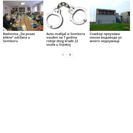
Radionica „Da posao
Auto-mafijaš iz Sombora
Сомбор преузима
klikne“ održana u
osuđen na 7 godina
сеоске водоводе уз
Somboru
robije zbog krađe 22
много недоумица
vozila u Srpskoj