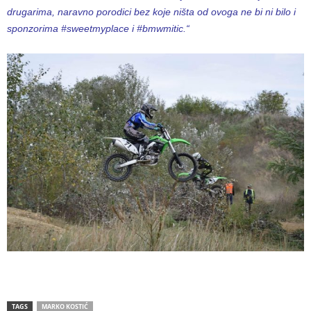
drugarima, naravno porodici bez koje ništa od ovoga ne bi ni bilo i
sponzorima #sweetmyplace i #bmwmitic.“
TAGS
MARKO KOSTIĆ