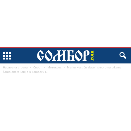
Насловна страна
Спорт
Мотокрос
Marku Kostiću zlato i srebro na trkama
Šampionata Srbije u Somboru i...