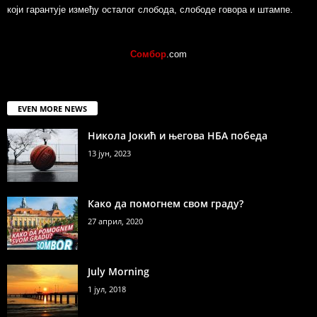
који гарантује између осталог слобода, слободе говора и штампе.
Сомбор
.com
EVEN MORE NEWS
Никола Јокић и његова НБА победа
13 јун, 2023
Како да помогнем свом граду?
27 април, 2020
July Morning
1 јул, 2018