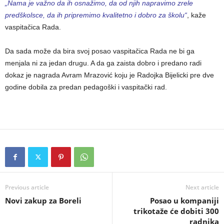
„Nama je važno da ih osnažimo, da od njih napravimo zrele
predškolsce, da ih pripremimo kvalitetno i dobro za školu“
, kaže
vaspitačica Rada.
Da sada može da bira svoj posao vaspitačica Rada ne bi ga
menjala ni za jedan drugu. A da ga zaista dobro i predano radi
dokaz je nagrada Avram Mrazović koju je Radojka Bijelicki pre dve
godine dobila za predan pedagoški i vaspitački rad.
Previous article
Next article
Novi zakup za Boreli
Posao u kompaniji
trikotaže će dobiti 300
radnika