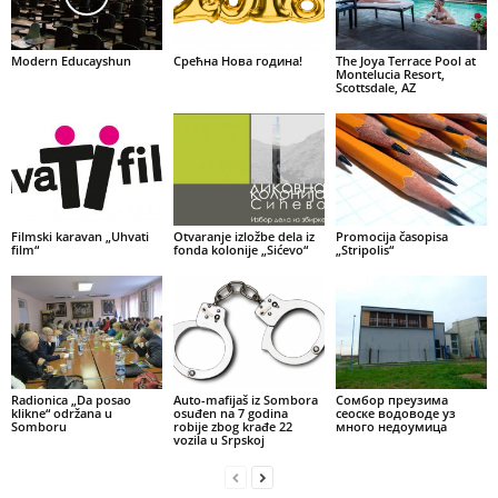
Modern Educayshun
Срећна Нова година!
The Joya Terrace Pool at
Montelucia Resort,
Scottsdale, AZ
Filmski karavan „Uhvati
Otvaranje izložbe dela iz
Promocija časopisa
film“
fonda kolonije „Sićevo“
„Stripolis“
Radionica „Da posao
Auto-mafijaš iz Sombora
Сомбор преузима
klikne“ održana u
osuđen na 7 godina
сеоске водоводе уз
Somboru
robije zbog krađe 22
много недоумица
vozila u Srpskoj