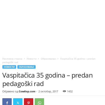
Насловна страна
Новости
Образовање
Vaspitačica 35 godina – predan
pedagoški rad
НОВОСТИ
ОБРАЗОВАЊЕ
Vaspitačica 35 godina – predan
pedagoški rad
Објавено од
Сомбор.com
-
2 октобар, 2017
1432