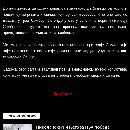
Вођени жељом да одржи корак са временом, да будемо од користи
нашим суграђанима и свима, који су заинтересовани за оно што се
дешава у град Сомбор, било где у свету су они, створили смо сајт
Сомбор.com. Будите део овог процеса, поделите са нама ваше
приче, мишљења, успехе или проблеме.
Ми смо независна издавачка компанија ван територије Србије, којa
није повезанa са било које државне институције унутар или ван
територије Србије.
Садржај овог сајта је заштићен првим амандманом америчког Устава,
који гарантује између осталог слобода, слободе говора и штампе.
Сомбор
.com
EVEN MORE NEWS
Никола Јокић и његова НБА победа