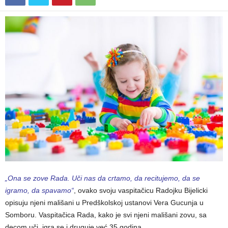
„Ona se zove Rada. Uči nas da crtamo, da recitujemo, da se
igramo, da spavamo“
, ovako svoju vaspitačicu Radojku Bijelicki
opisuju njeni mališani u Predškolskoj ustanovi Vera Gucunja u
Somboru. Vaspitačica Rada, kako je svi njeni mališani zovu, sa
decom uči, igra se i druguje već 35 godina.