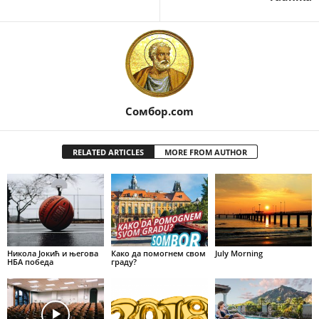
Сомбор.com
RELATED ARTICLES
MORE FROM AUTHOR
Никола Јокић и његова
Како да помогнем свом
July Morning
НБА победа
граду?