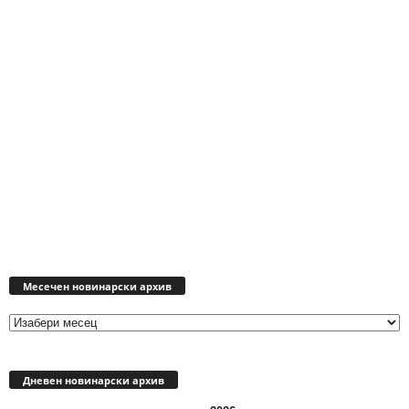
Месечен
новинарски
Месечен новинарски архив
архив
Дневен новинарски архив