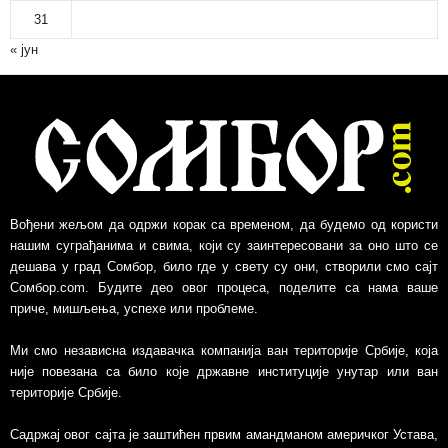
31
« јун
Вођени жељом да одржи корак са временом, да будемо од користи
нашим суграђанима и свима, који су заинтересовани за оно што се
дешава у град Сомбор, било где у свету су они, створили смо сајт
Сомбор.com. Будите део овог процеса, поделите са нама ваше
приче, мишљења, успехе или проблеме.
Ми смо независна издавачка компанија ван територије Србије, којa
није повезанa са било које државне институције унутар или ван
територије Србије.
Садржај овог сајта је заштићен првим амандманом америчког Устава,