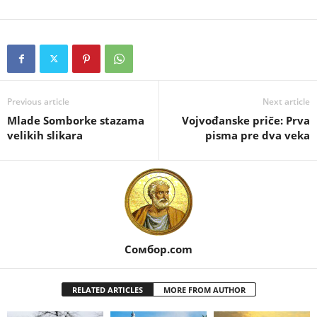
Previous article
Next article
Mlade Somborke stazama
Vojvođanske priče: Prva
velikih slikara
pisma pre dva veka
Сомбор.com
RELATED ARTICLES
MORE FROM AUTHOR