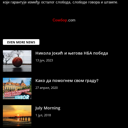
који гарантује између осталог слобода, слободе говора и штампе.
Сомбор
.com
EVEN MORE NEWS
Никола Јокић и његова НБА победа
13 јун, 2023
Како да помогнем свом граду?
27 април, 2020
July Morning
1 јул, 2018