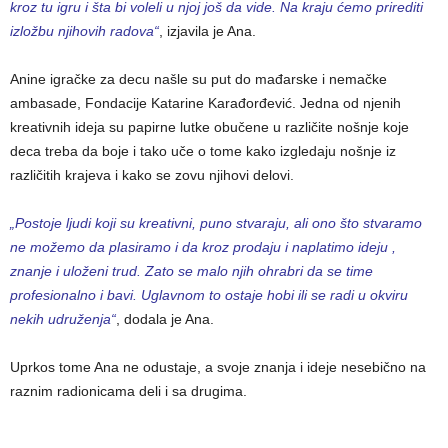
kroz tu igru i šta bi voleli u njoj još da vide. Na kraju ćemo prirediti
izložbu njihovih radova“
, izjavila je Ana.
Anine igračke za decu našle su put do mađarske i nemačke
ambasade, Fondacije Katarine Karađorđević. Jedna od njenih
kreativnih ideja su papirne lutke obučene u različite nošnje koje
deca treba da boje i tako uče o tome kako izgledaju nošnje iz
različitih krajeva i kako se zovu njihovi delovi.
„Postoje ljudi koji su kreativni, puno stvaraju, ali ono što stvaramo
ne možemo da plasiramo i da kroz prodaju i naplatimo ideju ,
znanje i uloženi trud. Zato se malo njih ohrabri da se time
profesionalno i bavi. Uglavnom to ostaje hobi ili se radi u okviru
nekih udruženja“
, dodala je Ana.
Uprkos tome Ana ne odustaje, a svoje znanja i ideje nesebično na
raznim radionicama deli i sa drugima.