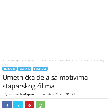
Насловна страна
Новости
Уметност
Umetnička dela sa motivima staparskog
ćilima
НОВОСТИ
КУЛТУРА
УМЕТНОСТ
Umetnička dela sa motivima
staparskog ćilima
Објавено од
Сомбор.com
-
19 октобар, 2017
1706