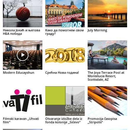
Никола Јокић и његова
Како да помогнем свом
July Morning
НБА победа
граду?
Modern Educayshun
Срећна Нова година!
The Joya Terrace Pool at
Montelucia Resort,
Scottsdale, AZ
Filmski karavan „Uhvati
Otvaranje izložbe dela iz
Promocija časopisa
film“
fonda kolonije „Sićevo“
„Stripolis“