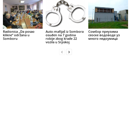
Radionica „Da posao
Auto-mafijaš iz Sombora
Сомбор преузима
klikne“ održana u
osuđen na 7 godina
сеоске водоводе уз
Somboru
robije zbog krađe 22
много недоумица
vozila u Srpskoj