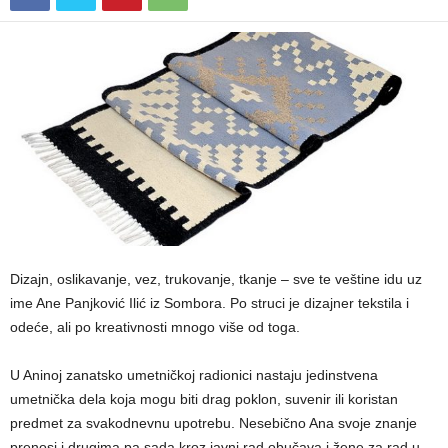
Dizajn, oslikavanje, vez, trukovanje, tkanje – sve te veštine idu uz
ime Ane Panjković Ilić iz Sombora. Po struci je dizajner tekstila i
odeće, ali po kreativnosti mnogo više od toga.
U Aninoj zanatsko umetničkoj radionici nastaju jedinstvena
umetnička dela koja mogu biti drag poklon, suvenir ili koristan
predmet za svakodnevnu upotrebu. Nesebično Ana svoje znanje
prenosi i drugima pa sada kroz javni rad obučava i žene za rad u