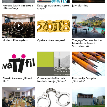
Никола Јокић и његова
Како да помогнем свом
July Morning
НБА победа
граду?
Modern Educayshun
Срећна Нова година!
The Joya Terrace Pool at
Montelucia Resort,
Scottsdale, AZ
Filmski karavan „Uhvati
Otvaranje izložbe dela iz
Promocija časopisa
film“
fonda kolonije „Sićevo“
„Stripolis“