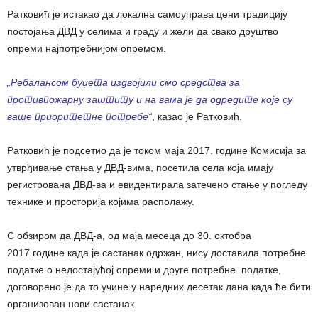
Ратковић је истакао да локална самоуправа цени традицију
постојања ДВД у селима и граду и жели да свако друштво
опреми најпотребнијом опремом.
„Ребалансом буџета издвојили смо средства за
противпожарну заштиту и на вама је да одредите које су
ваше приоритетне потребе“
, казао је Ратковић.
Ратковић је подсетио да је током маја 2017. године Комисија за
утврђивање стања у ДВД-вима, посетила села која имају
регистрована ДВД-ва и евидентирала затечено стање у погледу
технике и просторија којима располажу.
С обзиром да ДВД-а, од маја месеца до 30. октобра
2017.године када је састанак одржан, нису доставила потребне
податке о недостајућој опреми и друге потребне податке,
договорено је да то учине у наредних десетак дана када ће бити
организован нови састанак.