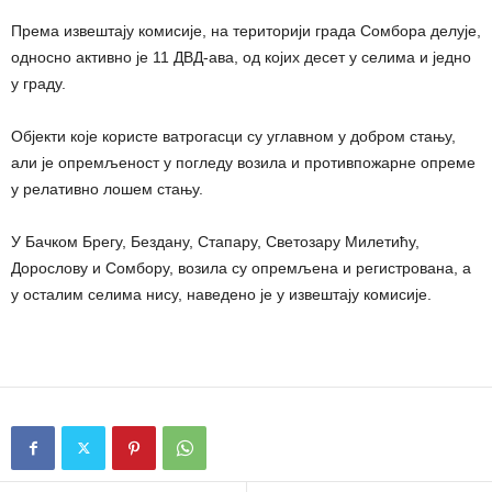
Према извештају комисије, на територији града Сомбора делује,
односно активно је 11 ДВД-ава, од којих десет у селима и једно
у граду.
Објекти које користе ватрогасци су углавном у добром стању,
али је опремљеност у погледу возила и противпожарне опреме
у релативно лошем стању.
У Бачком Брегу, Бездану, Стапару, Светозару Милетићу,
Дорослову и Сомбору, возила су опремљена и регистрована, а
у осталим селима нису, наведено је у извештају комисије.