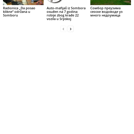
Radionica „Da posao
Auto-mafijaš iz Sombora
Сомбор преузима
klikne“ održana u
osuđen na 7 godina
сеоске водоводе уз
Somboru
robije zbog krađe 22
много недоумица
vozila u Srpskoj