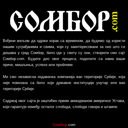
Вођени жељом да одржи корак са временом, да будемо од користи
нашим суграђанима и свима, који су заинтересовани за оно што се
дешава у град Сомбор, било где у свету су они, створили смо сајт
Сомбор.com. Будите део овог процеса, поделите са нама ваше
приче, мишљења, успехе или проблеме.
Ми смо независна издавачка компанија ван територије Србије, којa
није повезанa са било које државне институције унутар или ван
територије Србије.
Садржај овог сајта је заштићен првим амандманом америчког Устава,
који гарантује између осталог слобода, слободе говора и штампе.
Сомбор
.com