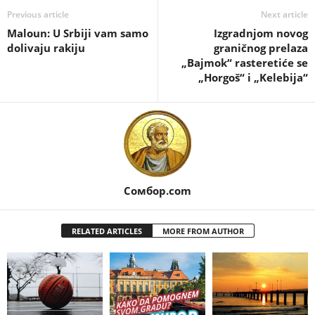
Previous article
Next article
Maloun: U Srbiji vam samo
Izgradnjom novog
dolivaju rakiju
graničnog prelaza
„Bajmok“ rasteretiće se
„Horgoš“ i „Kelebija“
Сомбор.com
RELATED ARTICLES
MORE FROM AUTHOR