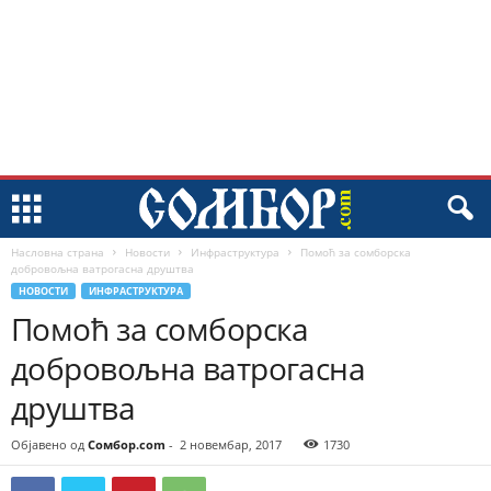
Насловна страна
Новости
Инфраструктура
Помоћ за сомборска
добровољна ватрогасна друштва
НОВОСТИ
ИНФРАСТРУКТУРА
Помоћ за сомборска
добровољна ватрогасна
друштва
Објавено од
Сомбор.com
-
2 новембар, 2017
1730