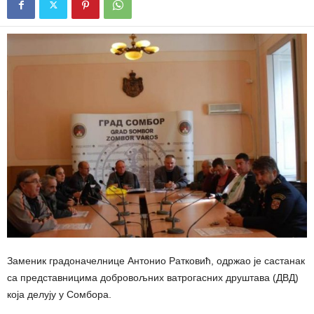
Заменик градоначелнице Антонио Ратковић, одржао је састанак
са представницима добровољних ватрогасних друштава (ДВД)
која делују у Сомбора.