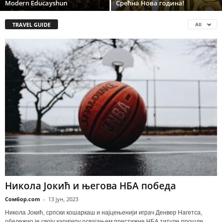
Modern Educayshun
Срећна Нова година!
TRAVEL GUIDE
All
Никола Јокић и његова НБА победа
Сомбор.com
-
13 јун, 2023
Никола Јокић, српски кошаркаш и најцењенији играч Денвер Нагетса,
обележио је своју каријеру освајањем престижне НБА титуле прошле