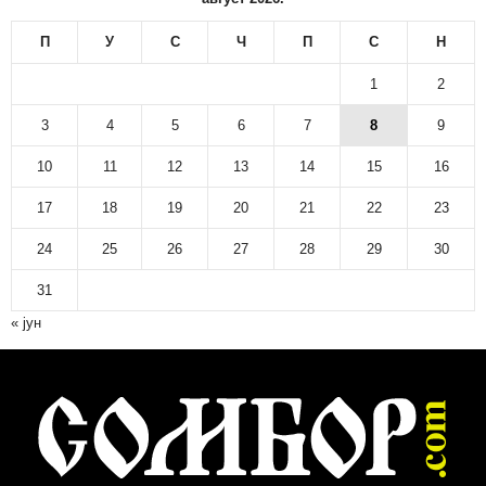
о
в
П
У
С
Ч
П
С
Н
и
н
1
2
а
р
3
4
5
6
7
8
9
с
10
11
12
13
14
15
16
к
и
17
18
19
20
21
22
23
а
р
24
25
26
27
28
29
30
х
и
31
в
« јун