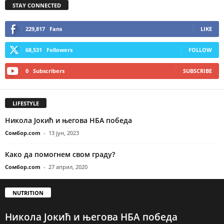
STAY CONNECTED
229,817
Fans
LIKE
68,531
Followers
FOLLOW
0
Subscribers
SUBSCRIBE
LIFESTYLE
Никола Јокић и његова НБА победа
Сомбор.com
-
13 јун, 2023
Како да помогнем свом граду?
Сомбор.com
-
27 април, 2020
NUTRITION
Никола Јокић и његова НБА победа