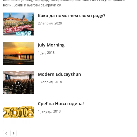
ноћи. Јокић и његови саиграчи су...
Како да помогнем свом граду?
27 април, 2020
July Morning
1 јул, 2018
Modern Educayshun
13 април, 2018
Срећна Нова година!
1 јануар, 2018