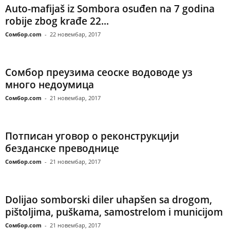
Auto-mafijaš iz Sombora osuđen na 7 godina
robije zbog krađe 22...
Сомбор.com
-
22 новембар, 2017
Сомбор преузима сеоске водоводе уз
много недоумица
Сомбор.com
-
21 новембар, 2017
Потписан уговор о реконструкцији
безданске преводнице
Сомбор.com
-
21 новембар, 2017
Dolijao somborski diler uhapšen sa drogom,
pištoljima, puškama, samostrelom i municijom
Сомбор.com
-
21 новембар, 2017