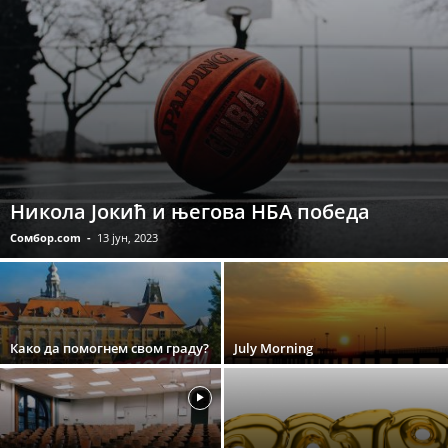
Никола Јокић и његова НБА победа
Сомбор.com
-
13 јун, 2023
Како да помогнем свом граду?
July Morning