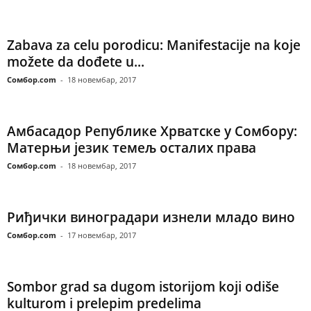
Zabava za celu porodicu: Manifestacije na koje
možete da dođete u...
Сомбор.com
-
18 новембар, 2017
Амбасадор Републике Хрватске у Сомбору:
Матерњи језик темељ осталих права
Сомбор.com
-
18 новембар, 2017
Риђички виноградари изнели младо вино
Сомбор.com
-
17 новембар, 2017
Sombor grad sa dugom istorijom koji odiše
kulturom i prelepim predelima