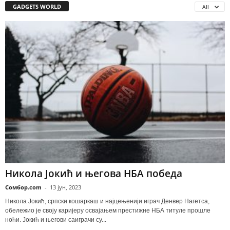
GADGETS WORLD
All
Никола Јокић и његова НБА победа
Сомбор.com
-
13 јун, 2023
Никола Јокић, српски кошаркаш и најцењенији играч Денвер Нагетса,
обележио је своју каријеру освајањем престижне НБА титуле прошле
ноћи. Јокић и његови саиграчи су...