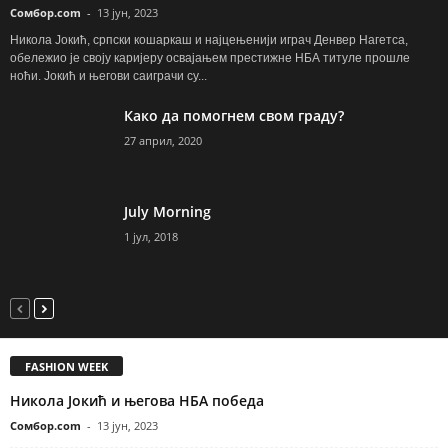
Сомбор.com
-
13 јун, 2023
Никола Јокић, српски кошаркаш и најцењенији играч Денвер Нагетса,
обележио је своју каријеру освајањем престижне НБА титуле прошле
ноћи. Јокић и његови саиграчи су...
Како да помогнем свом граду?
27 април, 2020
July Morning
1 јул, 2018
FASHION WEEK
Никола Јокић и његова НБА победа
Сомбор.com
-
13 јун, 2023