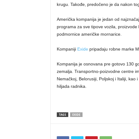
krugu. Takođe, predočeno je da nakon toga
Američka kompanija je jedan od najznačaj
programa za sve tipove vozila, proizvode b
podmornice američke mornarice.
Kompaniji
Exide
pripadaju robne marke Ma
Kompanija je osnovana pre gotovo 130 god
zemalja. Transportno-poizvodne centre imaj
Nemačkoj, Belorusiji, Poljskoj i Italiji, ka
hiljada radnika.
TAGS
EXIDE