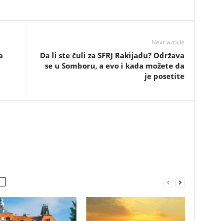
Next article
а
Da li ste čuli za SFRJ Rakijadu? Održava
se u Somboru, a evo i kada možete da
je posetite