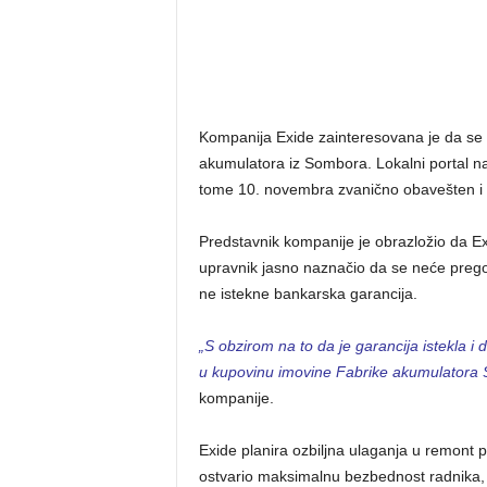
Kompanija Exide zainteresovana je da se 
akumulatora iz Sombora. Lokalni portal na
tome 10. novembra zvanično obavešten i s
Predstavnik kompanije je obrazložio da Exi
upravnik jasno naznačio da se neće preg
ne istekne bankarska garancija.
„S obzirom na to da je garancija istekla i 
u kupovinu imovine Fabrike akumulatora
kompanije.
Exide planira ozbiljna ulaganja u remont
ostvario maksimalnu bezbednost radnika,