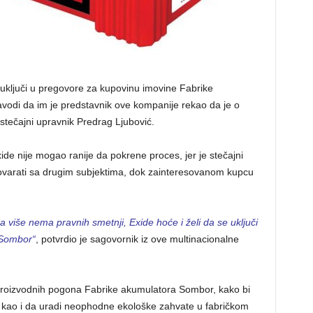
uključi u pregovore za kupovinu imovine Fabrike
vodi da im je predstavnik ove kompanije rekao da je o
tečajni upravnik Predrag Ljubović.
de nije mogao ranije da pokrene proces, jer je stečajni
ovarati sa drugim subjektima, dok zainteresovanom kupcu
da više nema pravnih smetnji, Exide hoće i želi da se uključi
 Sombor“
, potvrdio je sagovornik iz ove multinacionalne
 proizvodnih pogona Fabrike akumulatora Sombor, kako bi
 kao i da uradi neophodne ekološke zahvate u fabričkom