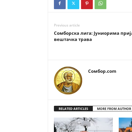
Previous article
Сомборска лига: Јуниорима приј
вештачка трава
Сомбор.com
RELATED ARTICLES
MORE FROM AUTHOR