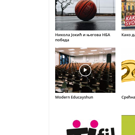
Никола Јокић и његова НБА
Како д
победа
Modern Educayshun
Срећна