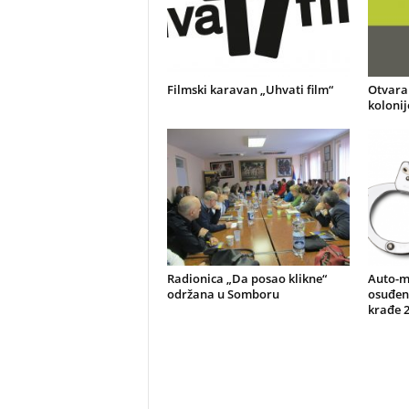
Filmski karavan „Uhvati film“
Otvaran
kolonij
Radionica „Da posao klikne“
Auto-m
održana u Somboru
osuđen 
krađe 2