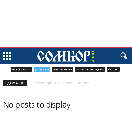
АУТО-МОТО
ДОМАЋИ
НЕКРЕТНИНЕ
ПОЉОПРИВРЕДНИ
ПОСАО
ДОМАЋИ
Насловна страна
Огласи
Домаћи
No posts to display