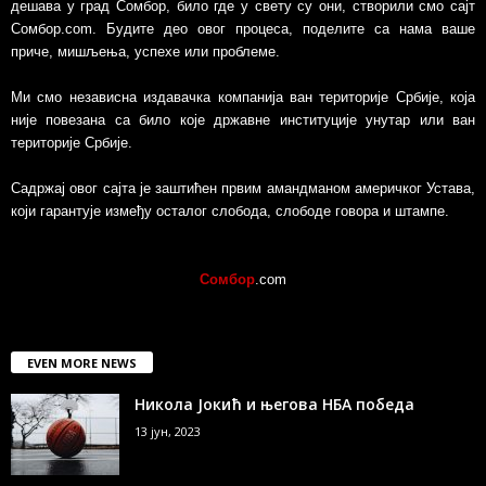
дешава у град Сомбор, било где у свету су они, створили смо сајт
Сомбор.com. Будите део овог процеса, поделите са нама ваше
приче, мишљења, успехе или проблеме.
Ми смо независна издавачка компанија ван територије Србије, којa
није повезанa са било које државне институције унутар или ван
територије Србије.
Садржај овог сајта је заштићен првим амандманом америчког Устава,
који гарантује између осталог слобода, слободе говора и штампе.
Сомбор
.com
EVEN MORE NEWS
Никола Јокић и његова НБА победа
13 јун, 2023