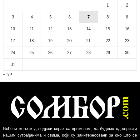
н
1
2
а
р
3
4
5
6
7
8
9
с
10
11
12
13
14
15
16
к
и
17
18
19
20
21
22
23
а
р
24
25
26
27
28
29
30
х
и
31
в
« јун
Вођени жељом да одржи корак са временом, да будемо од користи
нашим суграђанима и свима, који су заинтересовани за оно што се