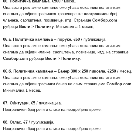
06
.
Политичка кампања
, €
500
/ месец.
Ова врста рекламне кампање омогућава локалним политичким
снагама да објави графичког транспаренте
неограничен
број
чланака, саопштења, позивнице, итд. Странице
Сомбор.com
рубрици
Вести
>
Политику
. Минимална 1 месец.
06
.
а
.
Политичка кампања
–
поруке
,
€
60
/ публикација.
Ова врста рекламне кампање омогућава локалним политичким
снагама да објави чланке, саопштења, позивнице, итд. на странице
Сомбор.com
рубрици
Вести
>
Политику
.
06
.
б
.
Политичка кампања
–
Банер 300 х 250 пиксела
, €
250
/ месец.
Ова врста рекламне кампање омогућава локалним политичким
снагама да објави графички банер на свим страницама
Сомбор.com
.
Минимална 1 месец.
07
.
Обитуари
, €
5
/ публикација.
Неограничен број речи и слике на неодређено време.
08
.
Оглас
, €
7
/ публикација.
Неограничен број речи и слике на неодређено време.