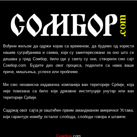
Вођени жељом да одржи корак са временом, да будемо од користи
нашим суграђанима и свима, који су заинтересовани за оно што се
дешава у град Сомбор, било где у свету су они, створили смо сајт
Сомбор.com. Будите део овог процеса, поделите са нама ваше
приче, мишљења, успехе или проблеме.
Ми смо независна издавачка компанија ван територије Србије, којa
није повезанa са било које државне институције унутар или ван
територије Србије.
Садржај овог сајта је заштићен првим амандманом америчког Устава,
који гарантује између осталог слобода, слободе говора и штампе.
Сомбор
.com