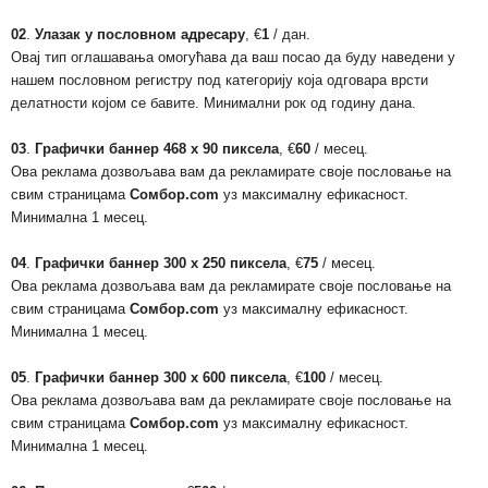
02
.
Улазак у пословном адресару
, €
1
/ дан.
Овај тип оглашавања омогућава да ваш посао да буду наведени у
нашем пословном регистру под категорију која одговара врсти
делатности којом се бавите. Минимални рок од годину дана.
03
.
Графички баннер 468 х 90 пиксела
, €
60
/ месец.
Ова реклама дозвољава вам да рекламирате своје пословање на
свим страницама
Сомбор.com
уз максималну ефикасност.
Минимална 1 месец.
04
.
Графички баннер 300 х 250 пиксела
, €
75
/ месец.
Ова реклама дозвољава вам да рекламирате своје пословање на
свим страницама
Сомбор.com
уз максималну ефикасност.
Минимална 1 месец.
05
.
Графички баннер 300 х 600 пиксела
, €
100
/ месец.
Ова реклама дозвољава вам да рекламирате своје пословање на
свим страницама
Сомбор.com
уз максималну ефикасност.
Минимална 1 месец.