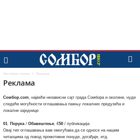
Насловна страна
Реклама
Реклама
Сомбор.com
, највећи независни сајт града Сомбора и околине, нуди
следеће могућности оглашавања пажњу локалних предузећа и
локалне заједнице:
01
.
Порука
/
Обавештење
, €
50
/ публикација.
Овај тип оглашавања вам омогућава да се односе на нашим
читаоцима од повод промотивне понуде, догађаје, итд.