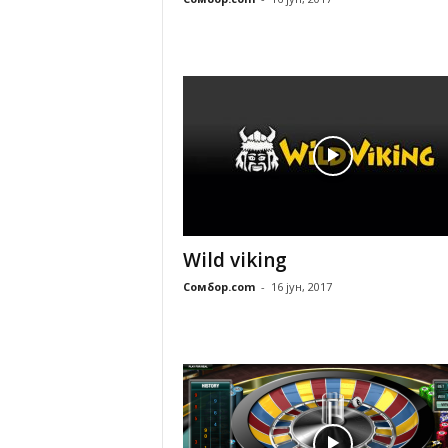
Wild viking
Сомбор.com
-
16 јун, 2017