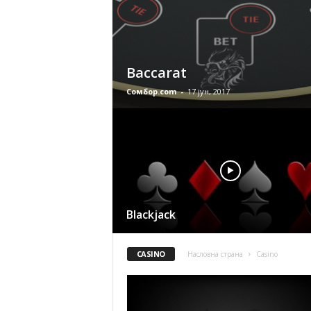
r
,
S
r
b
Baccarat
i
j
Сомбор.com
-
17 јун, 2017
a
Blackjack
CASINO
Насловна страна
Casino