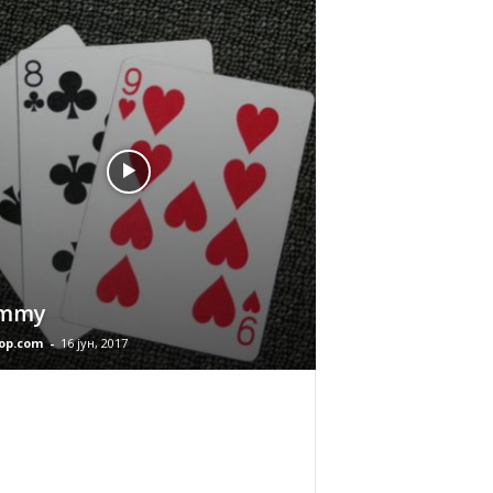
mmy
ор.com
-
16 јун, 2017