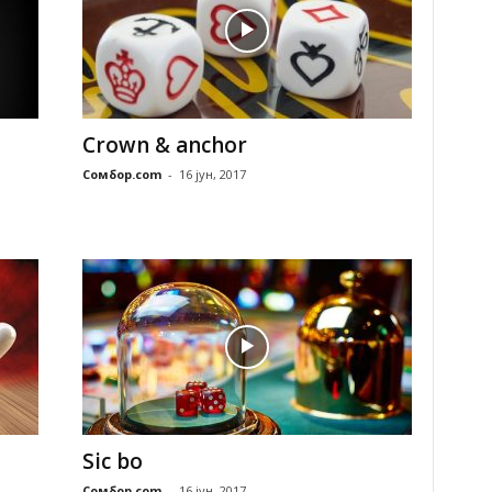
Crown & anchor
Сомбор.com
-
16 јун, 2017
Sic bo
Сомбор.com
-
16 јун, 2017