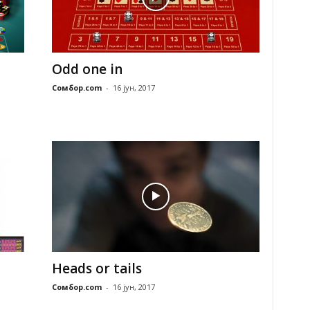
Odd one in
Сомбор.com
-
16 јун, 2017
Heads or tails
Сомбор.com
-
16 јун, 2017