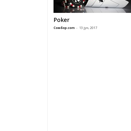
Poker
Сомбор.com
-
13 јун, 2017