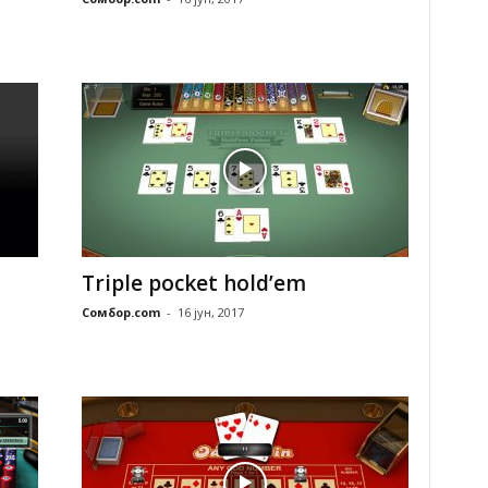
Triple pocket hold’em
Сомбор.com
-
16 јун, 2017