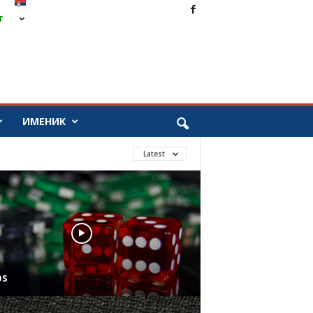
Т
ИМЕНИК
Latest
ps