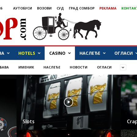
26
АУТОБУСИ
ВОЗОВИ
СУД
ГРАД СОМБОР
РЕКЛАМА
КОНТАК
ВА
HOTELS
CASINO
НАСЛЕЂЕ
ОГЛАСИ
БАВА
ИМЕНИК
НАСЛЕЂЕ
НОВОСТИ
ОГЛАСИ
Slots
Cra