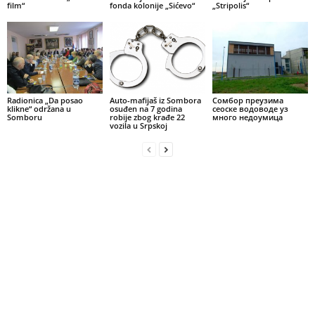
film“
fonda kolonije „Sićevo“
„Stripolis“
Radionica „Da posao
Auto-mafijaš iz Sombora
Сомбор преузима
klikne“ održana u
osuđen na 7 godina
сеоске водоводе уз
Somboru
robije zbog krađe 22
много недоумица
vozila u Srpskoj