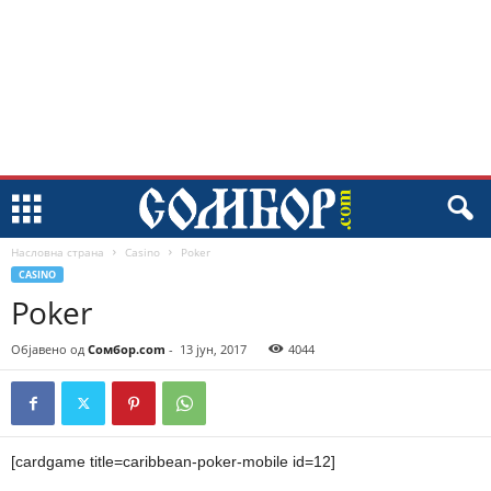
Насловна страна
Casino
Poker
CASINO
Poker
Објавено од
Сомбор.com
-
13 јун, 2017
4044
[cardgame title=caribbean-poker-mobile id=12]