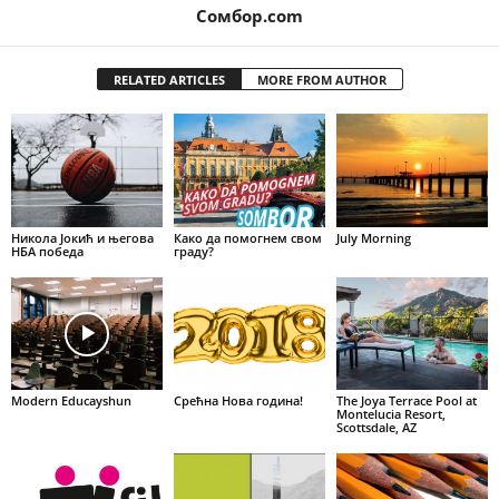
Сомбор.com
RELATED ARTICLES
MORE FROM AUTHOR
Никола Јокић и његова
Како да помогнем свом
July Morning
НБА победа
граду?
Modern Educayshun
Срећна Нова година!
The Joya Terrace Pool at
Montelucia Resort,
Scottsdale, AZ