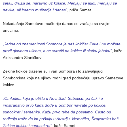
šetali, družili se, naravno uz kokice. Menjaju se ljudi, menjaju se
navike, ali imamo mušterija i danas“
, priča Samet.
Nekadašnje Sametove mušterije danas se vraćaju sa svojim
unucima.
„Jedna od znamenitosti Sombora je naš kokičar Zeka i ne možete
proći glavnom ulicom, a ne svratiti na kokice ili slatku jabuku“
, kaže
Aleksandra Staničkov.
Zekine kokice tražene su i van Sombora i to zahvaljujući
Somborcima koje na njihov rodni grad podsećaju upravo Sametove
kokice.
„Omladina koja je otišla u Novi Sad, Suboticu, pa čak i u
inostranstvo prvo kada dođe u Sombor navrate po kokice,
suncokret i semenke. Kažu prvo tebe da posetimo. Često od
roditelja traže da im pošalju u Austriju, Nemačku, Švajcarsku baš
Zekine kokice i sunocokret“
, kaže Samet.