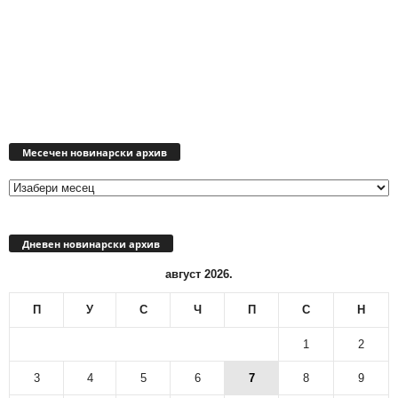
Месечен
новинарски
Месечен новинарски архив
архив
Дневен новинарски архив
август 2026.
П
У
С
Ч
П
С
Н
1
2
3
4
5
6
7
8
9