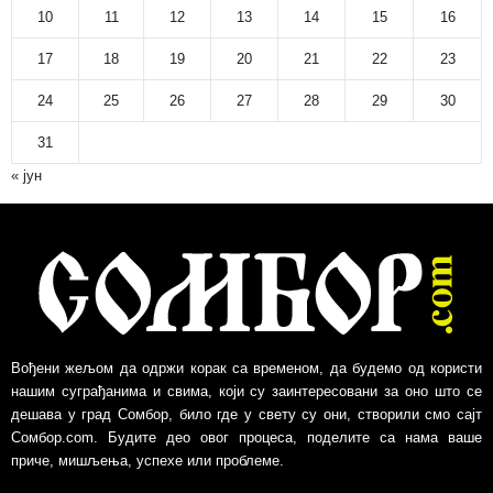
10
11
12
13
14
15
16
17
18
19
20
21
22
23
24
25
26
27
28
29
30
31
« јун
Вођени жељом да одржи корак са временом, да будемо од користи
нашим суграђанима и свима, који су заинтересовани за оно што се
дешава у град Сомбор, било где у свету су они, створили смо сајт
Сомбор.com. Будите део овог процеса, поделите са нама ваше
приче, мишљења, успехе или проблеме.