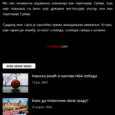
Ми смо независна издавачка компанија ван територије Србије, којa
није повезанa са било које државне институције унутар или ван
територије Србије.
Садржај овог сајта је заштићен првим амандманом америчког Устава,
који гарантује између осталог слобода, слободе говора и штампе.
Сомбор
.com
EVEN MORE NEWS
Никола Јокић и његова НБА победа
13 јун, 2023
Како да помогнем свом граду?
27 април, 2020