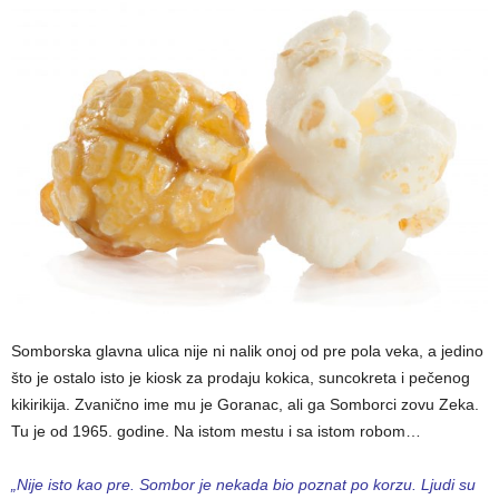
Somborska glavna ulica nije ni nalik onoj od pre pola veka, a jedino
što je ostalo isto je kiosk za prodaju kokica, suncokreta i pečenog
kikirikija. Zvanično ime mu je Goranac, ali ga Somborci zovu Zeka.
Tu je od 1965. godine. Na istom mestu i sa istom robom…
„Nije isto kao pre. Sombor je nekada bio poznat po korzu. Ljudi su