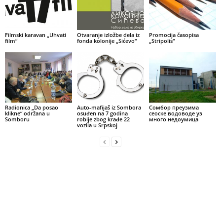
Filmski karavan „Uhvati
Otvaranje izložbe dela iz
Promocija časopisa
film“
fonda kolonije „Sićevo“
„Stripolis“
Radionica „Da posao
Auto-mafijaš iz Sombora
Сомбор преузима
klikne“ održana u
osuđen na 7 godina
сеоске водоводе уз
Somboru
robije zbog krađe 22
много недоумица
vozila u Srpskoj