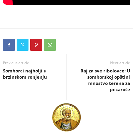
Previous article
Next article
Somborci najbolji u
Raj za sve ribolovce: U
brzinskom ronjenju
somborskoj opštini
mnoštvo terena za
pecaroše