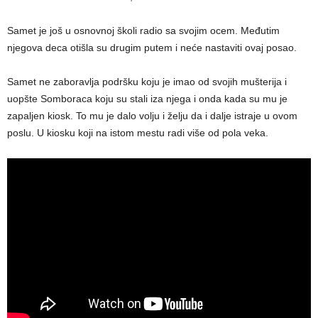
Samet je još u osnovnoj školi radio sa svojim ocem. Međutim
njegova deca otišla su drugim putem i neće nastaviti ovaj posao.
Samet ne zaboravlja podršku koju je imao od svojih mušterija i
uopšte Somboraca koju su stali iza njega i onda kada su mu je
zapaljen kiosk. To mu je dalo volju i želju da i dalje istraje u ovom
poslu. U kiosku koji na istom mestu radi više od pola veka.