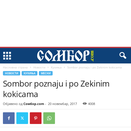
Насловна страна
Новости
Кухиња
Sombor poznaju i po Zekinim kokicama
НОВОСТИ
КУХИЊА
МЕСНИ
Sombor poznaju i po Zekinim
kokicama
Објавено од
Сомбор.com
-
20 новембар, 2017
4008