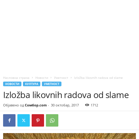
Насловна страна
Новости
Уметност
Izložba likovnih radova od slame
НОВОСТИ
КУЛТУРА
УМЕТНОСТ
Izložba likovnih radova od slame
Објавено од
Сомбор.com
-
30 октобар, 2017
1712