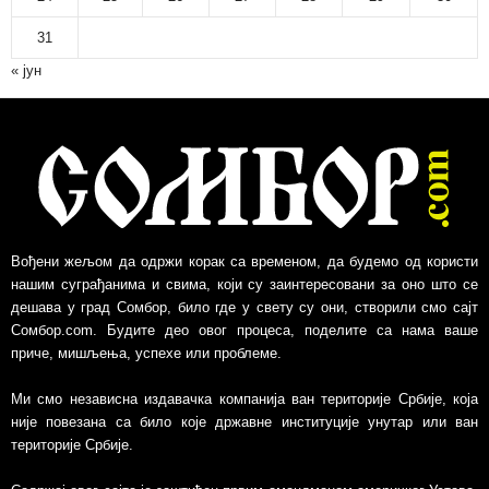
31
« јун
Вођени жељом да одржи корак са временом, да будемо од користи
нашим суграђанима и свима, који су заинтересовани за оно што се
дешава у град Сомбор, било где у свету су они, створили смо сајт
Сомбор.com. Будите део овог процеса, поделите са нама ваше
приче, мишљења, успехе или проблеме.
Ми смо независна издавачка компанија ван територије Србије, којa
није повезанa са било које државне институције унутар или ван
територије Србије.