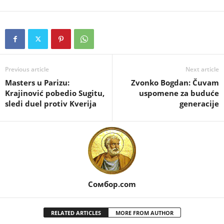
Previous article
Next article
Masters u Parizu:
Zvonko Bogdan: Čuvam
Krajinović pobedio Sugitu,
uspomene za buduće
sledi duel protiv Kverija
generacije
Сомбор.com
RELATED ARTICLES
MORE FROM AUTHOR