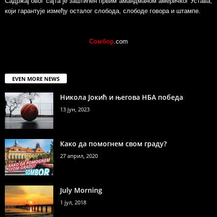
Садржај овог сајта је заштићен првим амандманом америчког Устава,
који гарантује између осталог слобода, слободе говора и штампе.
Сомбор
.com
EVEN MORE NEWS
Никола Јокић и његова НБА победа
13 јун, 2023
Како да помогнем свом граду?
27 април, 2020
July Morning
1 јул, 2018