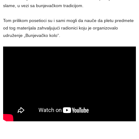
slame, u vezi sa bunjevačkom tradicijom.
Tom prilikom posetioci su i sami mogli da nauče da pletu predmete
od tog materijala zahvaljujući radionici koju je organizovalo
udruženje „Bunjevačko kolo“.