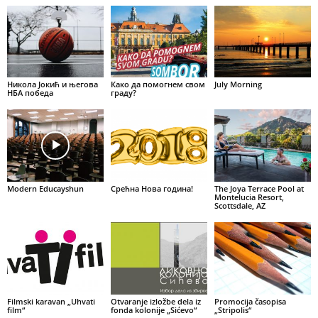
Никола Јокић и његова
Како да помогнем свом
July Morning
НБА победа
граду?
Modern Educayshun
Срећна Нова година!
The Joya Terrace Pool at
Montelucia Resort,
Scottsdale, AZ
Filmski karavan „Uhvati
Otvaranje izložbe dela iz
Promocija časopisa
film“
fonda kolonije „Sićevo“
„Stripolis“