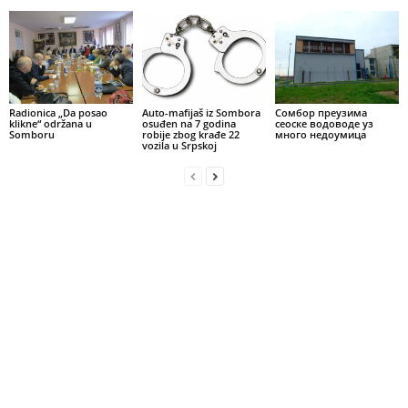
Radionica „Da posao
Auto-mafijaš iz Sombora
Сомбор преузима
klikne“ održana u
osuđen na 7 godina
сеоске водоводе уз
Somboru
robije zbog krađe 22
много недоумица
vozila u Srpskoj