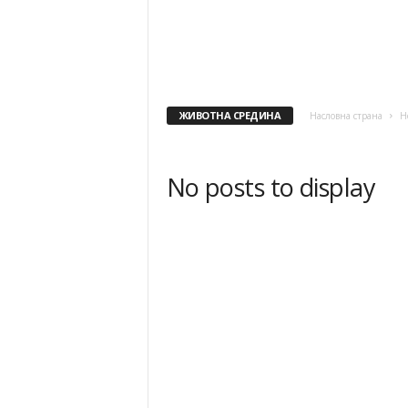
r
,
S
r
b
i
ЖИВОТНА СРЕДИНА
Насловна страна
Н
j
a
No posts to display