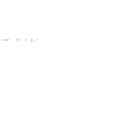
овости
Животна средина