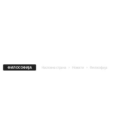
ФИЛОСОФИЈА
Насловна страна
Новости
Философија