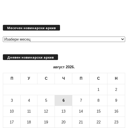
М
Месечен новинарски архив
е
с
е
ч
е
Дневен новинарски архив
н
н
август 2026.
о
в
П
У
С
Ч
П
С
Н
и
н
1
2
а
р
3
4
5
6
7
8
9
с
10
11
12
13
14
15
16
к
и
17
18
19
20
21
22
23
а