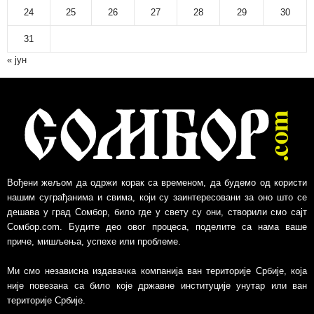
р
24
25
26
27
28
29
30
х
и
31
в
« јун
Вођени жељом да одржи корак са временом, да будемо од користи
нашим суграђанима и свима, који су заинтересовани за оно што се
дешава у град Сомбор, било где у свету су они, створили смо сајт
Сомбор.com. Будите део овог процеса, поделите са нама ваше
приче, мишљења, успехе или проблеме.
Ми смо независна издавачка компанија ван територије Србије, којa
није повезанa са било које државне институције унутар или ван
територије Србије.