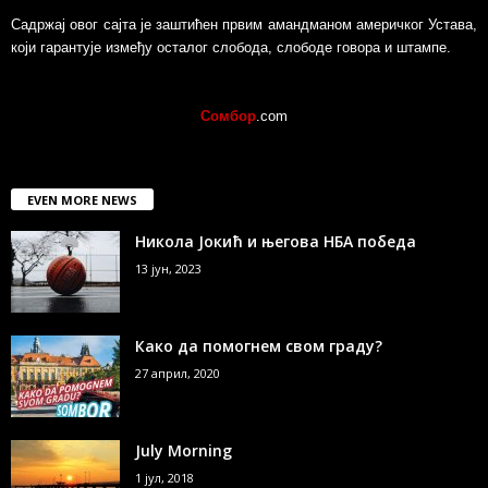
Садржај овог сајта је заштићен првим амандманом америчког Устава,
који гарантује између осталог слобода, слободе говора и штампе.
Сомбор
.com
EVEN MORE NEWS
Никола Јокић и његова НБА победа
13 јун, 2023
Како да помогнем свом граду?
27 април, 2020
July Morning
1 јул, 2018