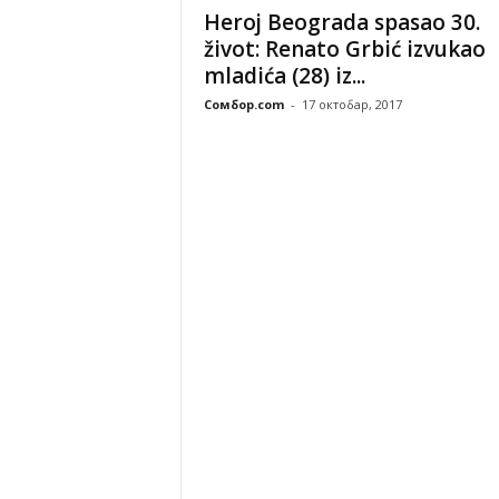
r
Heroj Beograda spasao 30.
,
život: Renato Grbić izvukao
S
mladića (28) iz...
r
b
Сомбор.com
-
17 октобар, 2017
i
j
a