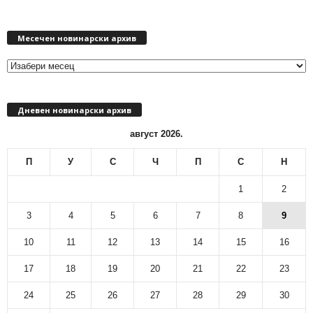
М
Месечен новинарски архив
е
с
е
ч
е
Дневен новинарски архив
н
н
август 2026.
о
в
П
У
С
Ч
П
С
Н
и
н
1
2
а
р
3
4
5
6
7
8
9
с
10
11
12
13
14
15
16
к
и
17
18
19
20
21
22
23
а
р
24
25
26
27
28
29
30
х