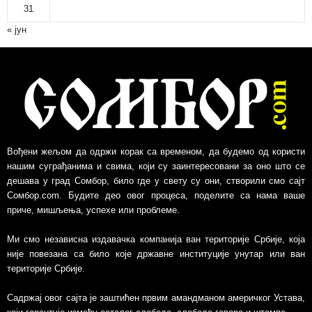
и
31
в
« јун
Вођени жељом да одржи корак са временом, да будемо од користи
нашим суграђанима и свима, који су заинтересовани за оно што се
дешава у град Сомбор, било где у свету су они, створили смо сајт
Сомбор.com. Будите део овог процеса, поделите са нама ваше
приче, мишљења, успехе или проблеме.
Ми смо независна издавачка компанија ван територије Србије, којa
није повезанa са било које државне институције унутар или ван
територије Србије.
Садржај овог сајта је заштићен првим амандманом америчког Устава,