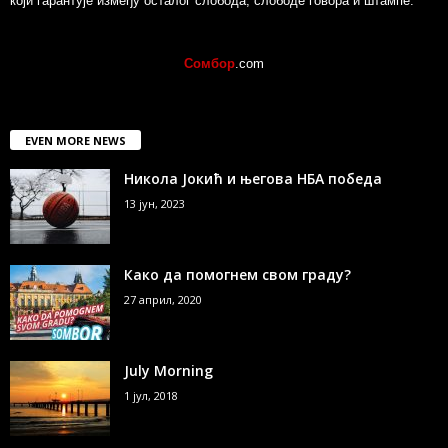
који гарантује између осталог слобода, слободе говора и штампе.
Сомбор
.com
EVEN MORE NEWS
Никола Јокић и његова НБА победа
13 јун, 2023
Како да помогнем свом граду?
27 април, 2020
July Morning
1 јул, 2018