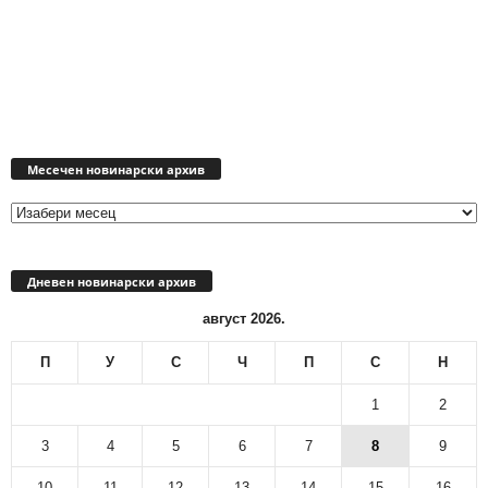
Месечен
новинарски
Месечен новинарски архив
архив
Дневен новинарски архив
август 2026.
П
У
С
Ч
П
С
Н
1
2
3
4
5
6
7
8
9
10
11
12
13
14
15
16