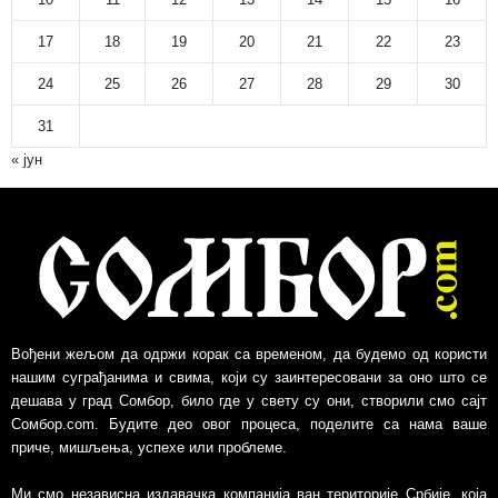
17
18
19
20
21
22
23
24
25
26
27
28
29
30
31
« јун
Вођени жељом да одржи корак са временом, да будемо од користи
нашим суграђанима и свима, који су заинтересовани за оно што се
дешава у град Сомбор, било где у свету су они, створили смо сајт
Сомбор.com. Будите део овог процеса, поделите са нама ваше
приче, мишљења, успехе или проблеме.
Ми смо независна издавачка компанија ван територије Србије, којa