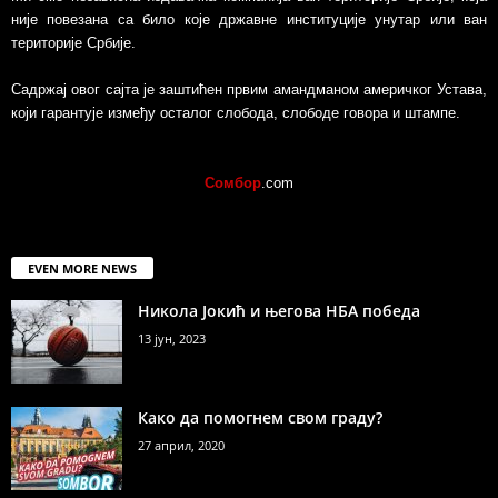
није повезанa са било које државне институције унутар или ван
територије Србије.
Садржај овог сајта је заштићен првим амандманом америчког Устава,
који гарантује између осталог слобода, слободе говора и штампе.
Сомбор
.com
EVEN MORE NEWS
Никола Јокић и његова НБА победа
13 јун, 2023
Како да помогнем свом граду?
27 април, 2020