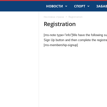
r
,
НОВОСТИ
СПОРТ
ЗАБА
S
r
Насловна страна
Registration
b
Registration
i
j
[ms-note type=“info“]We have the following subs
a
Sign Up button and then complete the registrat
[ms-membership-signup]