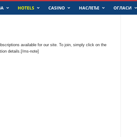
ВА
HOTELS
CASINO
НАСЛЕЂЕ
ОГЛАСИ
criptions available for our site. To join, simply click on the
ion details.[/ms-note]