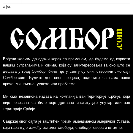
в
« јун
Вођени жељом да одржи корак са временом, да будемо од користи
нашим суграђанима и свима, који су заинтересовани за оно што се
дешава у град Сомбор, било где у свету су они, створили смо сајт
Сомбор.com. Будите део овог процеса, поделите са нама ваше
приче, мишљења, успехе или проблеме.
Ми смо независна издавачка компанија ван територије Србије, којa
није повезанa са било које државне институције унутар или ван
територије Србије.
Садржај овог сајта је заштићен првим амандманом америчког Устава,
који гарантује између осталог слобода, слободе говора и штампе.