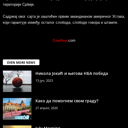
територије Србије.
Садржај овог сајта је заштићен првим амандманом америчког Устава,
који гарантује између осталог слобода, слободе говора и штампе.
Сомбор
.com
EVEN MORE NEWS
Никола Јокић и његова НБА победа
13 јун, 2023
Како да помогнем свом граду?
27 април, 2020