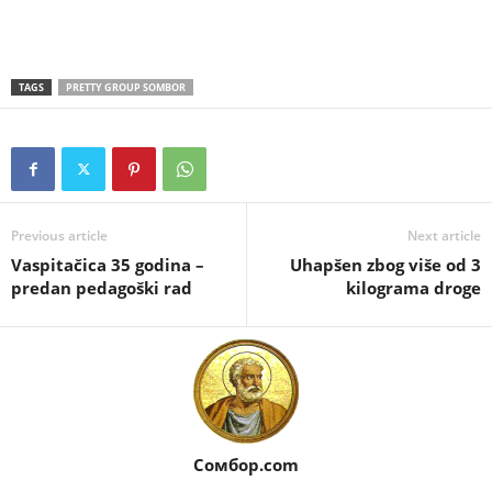
TAGS
PRETTY GROUP SOMBOR
Previous article
Next article
Vaspitačica 35 godina –
Uhapšen zbog više od 3
predan pedagoški rad
kilograma droge
Сомбор.com