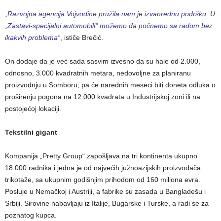
„Razvojna agencija Vojvodine pružila nam je izvanrednu podršku. U
„Zastavi-specijalni automobili“ možemo da počnemo sa radom bez
ikakvih problema“
, ističe Brečić.
On dodaje da je već sada sasvim izvesno da su hale od 2.000,
odnosno, 3.000 kvadratnih metara, nedovoljne za planiranu
proizvodnju u Somboru, pa će narednih meseci biti doneta odluka o
proširenju pogona na 12.000 kvadrata u Industrijskoj zoni ili na
postojećoj lokaciji.
Tekstilni gigant
Kompanija „Pretty Group“ zapošljava na tri kontinenta ukupno
18.000 radnika i jedna je od najvećih južnoazijskih proizvođača
trikotaže, sa ukupnim godišnjim prihodom od 160 miliona evra.
Posluje u Nemačkoj i Austriji, a fabrike su zasada u Bangladešu i
Srbiji. Sirovine nabavljaju iz Italije, Bugarske i Turske, a radi se za
poznatog kupca.