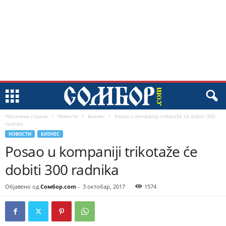
Насловна страна
Новости
Бизнес
Posao u kompaniji trikotaže će dobiti 300
radnika
НОВОСТИ
БИЗНЕС
Posao u kompaniji trikotaže će
dobiti 300 radnika
Објавено од
Сомбор.com
-
3 октобар, 2017
1574