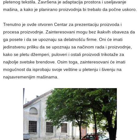
pletenog tekstila. Završena je adaptacija prostora i useljavanje
mašina, a kako je planirano proizvodnja bi trebalo da počne uskoro.
Trenutno je ovde otvoren Centar za prezentaciju proizvoda i
procesa proizvodnje. Zainteresovani mogu bez ikakvih obaveza da
ga posete i da se upoznaju sa delatnošću firme. Oni će imati
jedinstvenu priliku da se upoznaju sa načinom rada i proizvodnje,
kako se pletu džemperi, puloveri i ostali proizvodi trikotaže za
najbolje svetske brendove. Osim toga, zainteresovani će imati
mogućnost da isprobaju svoje veštine u pletenju i šivenju na
najsavremenijim mašinama.