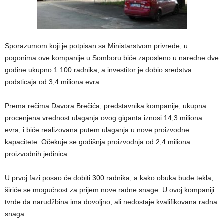
Sporazumom koji je potpisan sa Ministarstvom privrede, u
pogonima ove kompanije u Somboru biće zaposleno u naredne dve
godine ukupno 1.100 radnika, a investitor je dobio sredstva
podsticaja od 3,4 miliona evra.
Prema rečima Davora Brečića, predstavnika kompanije, ukupna
procenjena vrednost ulaganja ovog giganta iznosi 14,3 miliona
evra, i biće realizovana putem ulaganja u nove proizvodne
kapacitete. Očekuje se godišnja proizvodnja od 2,4 miliona
proizvodnih jedinica.
U prvoj fazi posao će dobiti 300 radnika, a kako obuka bude tekla,
širiće se mogućnost za prijem nove radne snage. U ovoj kompaniji
tvrde da narudžbina ima dovoljno, ali nedostaje kvalifikovana radna
snaga.