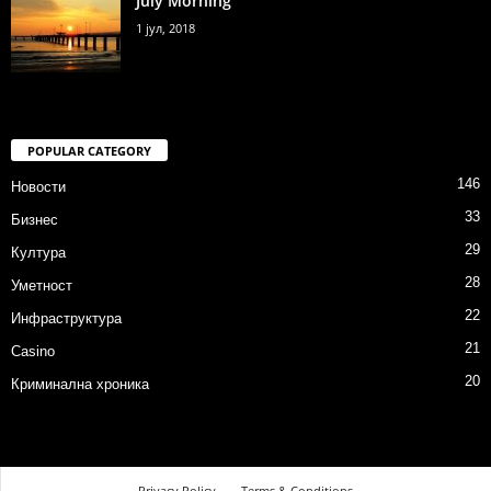
July Morning
1 јул, 2018
POPULAR CATEGORY
146
Новости
33
Бизнес
29
Култура
28
Уметност
22
Инфраструктура
21
Casino
20
Криминална хроника
Privacy Policy
Terms & Conditions