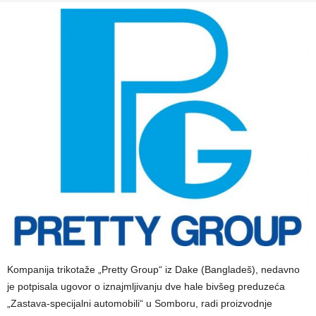
Kompanija trikotaže „Pretty Group“ iz Dake (Bangladeš), nedavno
je potpisala ugovor o iznajmljivanju dve hale bivšeg preduzeća
„Zastava-specijalni automobili“ u Somboru, radi proizvodnje