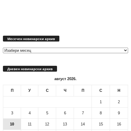
Месечен
новинарски
Месечен новинарски архив
архив
Дневен новинарски архив
август 2026.
П
У
С
Ч
П
С
Н
1
2
3
4
5
6
7
8
9
10
11
12
13
14
15
16