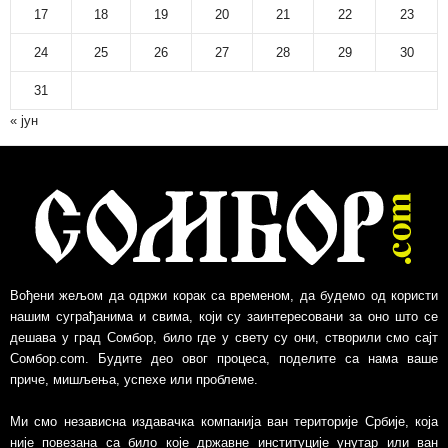
17
18
19
20
21
22
23
24
25
26
27
28
29
30
31
« јун
Вођени жељом да одржи корак са временом, да будемо од користи
нашим суграђанима и свима, који су заинтересовани за оно што се
дешава у град Сомбор, било где у свету су они, створили смо сајт
Сомбор.com. Будите део овог процеса, поделите са нама ваше
приче, мишљења, успехе или проблеме.
Ми смо независна издавачка компанија ван територије Србије, којa
није повезанa са било које државне институције унутар или ван