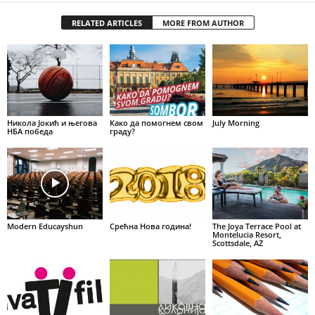
RELATED ARTICLES
MORE FROM AUTHOR
Никола Јокић и његова
Како да помогнем свом
July Morning
НБА победа
граду?
Modern Educayshun
Срећна Нова година!
The Joya Terrace Pool at
Montelucia Resort,
Scottsdale, AZ