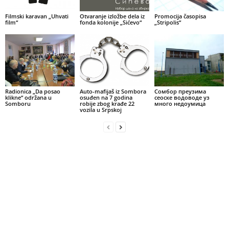
Filmski karavan „Uhvati
Otvaranje izložbe dela iz
Promocija časopisa
film“
fonda kolonije „Sićevo“
„Stripolis“
Radionica „Da posao
Auto-mafijaš iz Sombora
Сомбор преузима
klikne“ održana u
osuđen na 7 godina
сеоске водоводе уз
Somboru
robije zbog krađe 22
много недоумица
vozila u Srpskoj