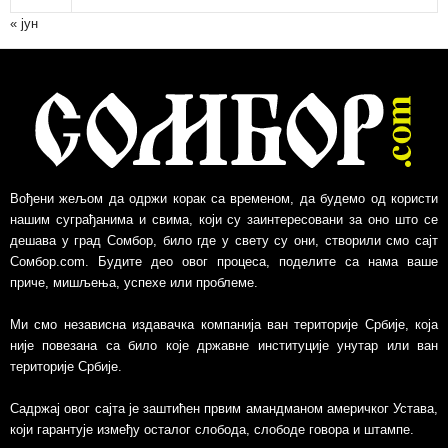
в
« јун
Вођени жељом да одржи корак са временом, да будемо од користи
нашим суграђанима и свима, који су заинтересовани за оно што се
дешава у град Сомбор, било где у свету су они, створили смо сајт
Сомбор.com. Будите део овог процеса, поделите са нама ваше
приче, мишљења, успехе или проблеме.
Ми смо независна издавачка компанија ван територије Србије, којa
није повезанa са било које државне институције унутар или ван
територије Србије.
Садржај овог сајта је заштићен првим амандманом америчког Устава,
који гарантује између осталог слобода, слободе говора и штампе.