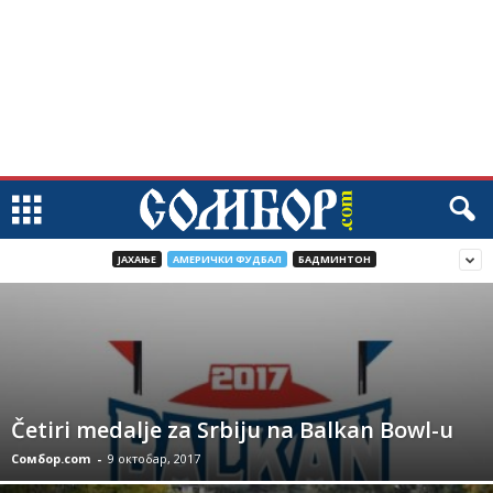
JАХАЊЕ
АМЕРИЧКИ ФУДБАЛ
БАДМИНТОН
Četiri medalje za Srbiju na Balkan Bowl-u
Сомбор.com
-
9 октобар, 2017