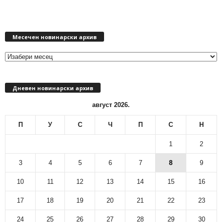
М
Месечен новинарски архив
е
с
е
ч
е
Дневен новинарски архив
н
н
август 2026.
о
в
П
У
С
Ч
П
С
Н
и
н
1
2
а
р
3
4
5
6
7
8
9
с
10
11
12
13
14
15
16
к
и
17
18
19
20
21
22
23
а
р
24
25
26
27
28
29
30