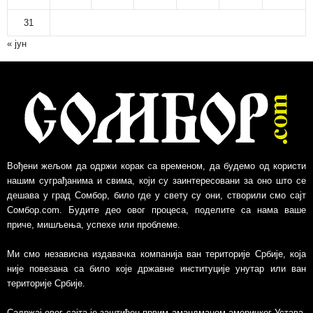
х
и
31
в
« јун
Вођени жељом да одржи корак са временом, да будемо од користи
нашим суграђанима и свима, који су заинтересовани за оно што се
дешава у град Сомбор, било где у свету су они, створили смо сајт
Сомбор.com. Будите део овог процеса, поделите са нама ваше
приче, мишљења, успехе или проблеме.
Ми смо независна издавачка компанија ван територије Србије, којa
није повезанa са било које државне институције унутар или ван
територије Србије.
Садржај овог сајта је заштићен првим амандманом америчког Устава,